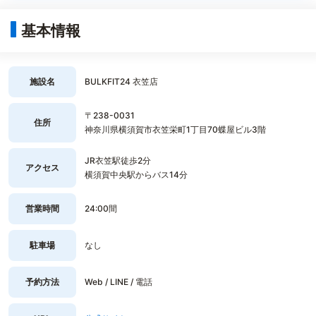
基本情報
施設名
BULKFIT24 衣笠店
〒238-0031
住所
神奈川県横須賀市衣笠栄町1丁目70蝶屋ビル3階
JR衣笠駅徒歩2分
アクセス
横須賀中央駅からバス14分
営業時間
24:00間
駐車場
なし
予約方法
Web / LINE / 電話