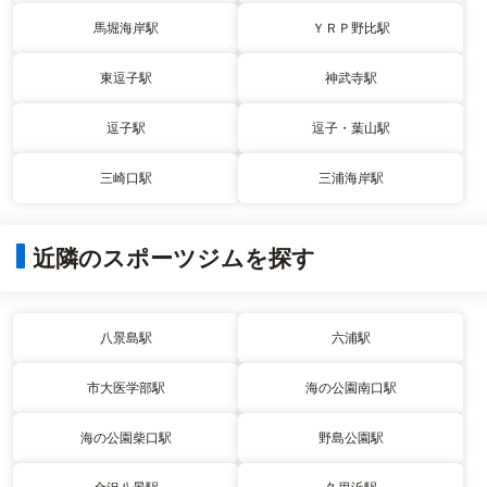
馬堀海岸駅
ＹＲＰ野比駅
東逗子駅
神武寺駅
逗子駅
逗子・葉山駅
三崎口駅
三浦海岸駅
近隣のスポーツジムを探す
八景島駅
六浦駅
市大医学部駅
海の公園南口駅
海の公園柴口駅
野島公園駅