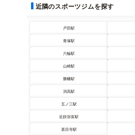
近隣のスポーツジムを探す
戸田駅
青塚駅
六輪駅
山崎駅
勝幡駅
渕高駅
五ノ三駅
近鉄弥富駅
甚目寺駅