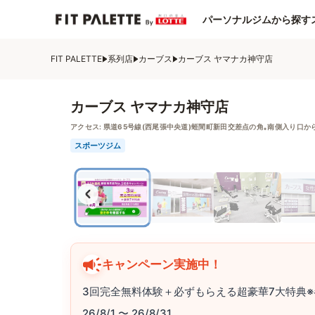
パーソナルジムから探す
FIT PALETTE
系列店
カーブス
カーブス ヤマナカ神守店
カーブス ヤマナカ神守店
アクセス:
県道65号線(西尾張中央道)蛭間町新田交差点の角｡南側入り口か
スポーツジム
キャンペーン実施中！
3回完全無料体験＋必ずもらえる超豪華7大特典※
26/8/1 〜 26/8/31