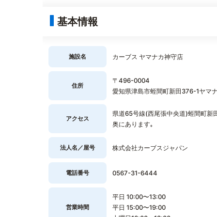
基本情報
施設名
カーブス ヤマナカ神守店
〒496-0004
住所
愛知県津島市蛭間町新田376-1ヤマナ
県道65号線(西尾張中央道)蛭間町
アクセス
奥にあります｡
法人名／屋号
株式会社カーブスジャパン
電話番号
0567-31-6444
平日 10:00〜13:00
営業時間
平日 15:00〜19:00