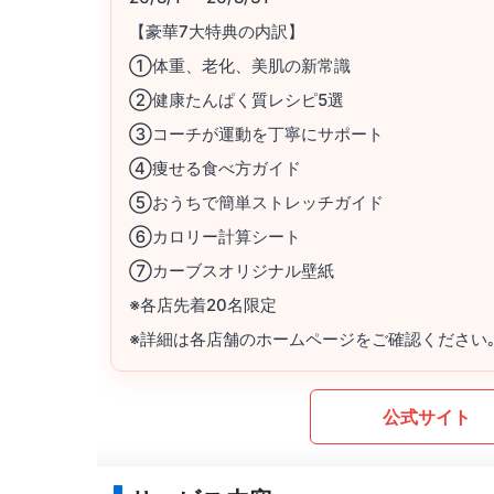
【豪華7大特典の内訳】
①体重、老化、美肌の新常識
②健康たんぱく質レシピ5選
③コーチが運動を丁寧にサポート
④痩せる食べ方ガイド
⑤おうちで簡単ストレッチガイド
⑥カロリー計算シート
⑦カーブスオリジナル壁紙
※各店先着20名限定
※詳細は各店舗のホームページをご確認ください
公式サイト