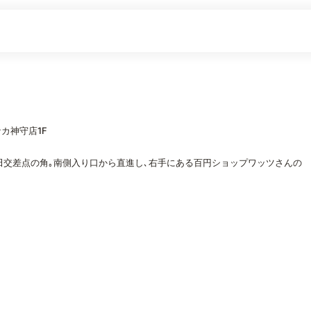
カ神守店1F
新田交差点の角｡南側入り口から直進し､右手にある百円ショップワッツさんの