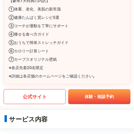
【豪華7大特典の内訳】
①体重、老化、美肌の新常識
②健康たんぱく質レシピ5選
③コーチが運動を丁寧にサポート
④痩せる食べ方ガイド
⑤おうちで簡単ストレッチガイド
⑥カロリー計算シート
⑦カーブスオリジナル壁紙
※各店先着20名限定
※詳細は各店舗のホームページをご確認ください｡
公式サイト
体験・相談予約
サービス内容