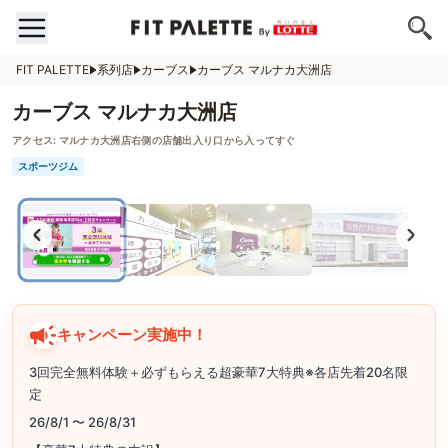
FIT PALETTE
系列店
カーブス
カーブス マルナカ大洲店
カーブス マルナカ大洲店
アクセス:
マルナカ大洲店右側の店舗出入り口から入ってすぐ
スポーツジム
キャンペーン実施中！
3回完全無料体験＋必ずもらえる超豪華7大特典※各店先着20名限
定
26/8/1 〜 26/8/31