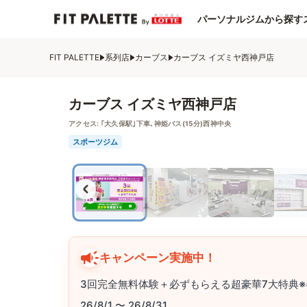
パーソナルジムから探す
FIT PALETTE
系列店
カーブス
カーブス イズミヤ西神戸店
カーブス イズミヤ西神戸店
アクセス:
｢大久保駅｣下車､神姫バス(15分)西神中央
スポーツジム
キャンペーン実施中！
3回完全無料体験＋必ずもらえる超豪華7大特典※
26/8/1 〜 26/8/31