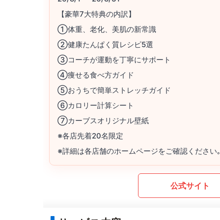
【豪華7大特典の内訳】
①体重、老化、美肌の新常識
②健康たんぱく質レシピ5選
③コーチが運動を丁寧にサポート
④痩せる食べ方ガイド
⑤おうちで簡単ストレッチガイド
⑥カロリー計算シート
⑦カーブスオリジナル壁紙
※各店先着20名限定
※詳細は各店舗のホームページをご確認ください
公式サイト