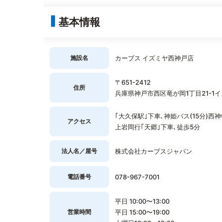
基本情報
施設名
カーブス イズミヤ西神戸店
〒651-2412
住所
兵庫県神戸市西区竜が岡1丁目21-1イ
｢大久保駅｣下車､神姫バス(15分)西
アクセス
上岩岡行｢天郷｣下車､徒歩5分
法人名／屋号
株式会社カーブスジャパン
電話番号
078-967-7001
平日 10:00〜13:00
営業時間
平日 15:00〜19:00