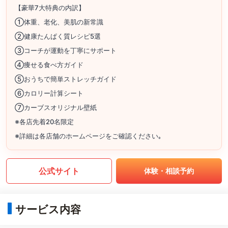
【豪華7大特典の内訳】
①体重、老化、美肌の新常識
②健康たんぱく質レシピ5選
③コーチが運動を丁寧にサポート
④痩せる食べ方ガイド
⑤おうちで簡単ストレッチガイド
⑥カロリー計算シート
⑦カーブスオリジナル壁紙
※各店先着20名限定
※詳細は各店舗のホームページをご確認ください｡
公式サイト
体験・相談予約
サービス内容