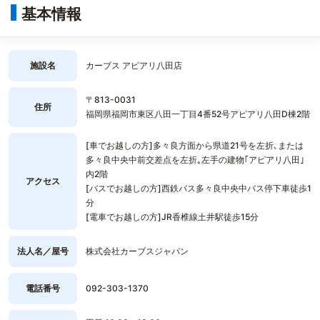
基本情報
施設名
カーブス アピアリ八田店
〒813-0031
住所
福岡県福岡市東区八田一丁目4番52号アピアリ八田D棟2階
[車でお越しの方]多々良方面から県道21号を左折､または
多々良中央中前交差点を左折｡左手の建物｢アピアリ八田｣
内2階
アクセス
[バスでお越しの方]西鉄バス多々良中央中バス停下車徒歩1
分
[電車でお越しの方]JR香椎線土井駅徒歩15分
法人名／屋号
株式会社カーブスジャパン
電話番号
092-303-1370