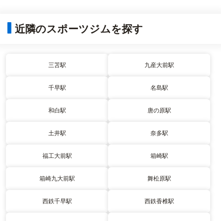
近隣のスポーツジムを探す
三苫駅
九産大前駅
千早駅
名島駅
和白駅
唐の原駅
土井駅
奈多駅
福工大前駅
箱崎駅
箱崎九大前駅
舞松原駅
西鉄千早駅
西鉄香椎駅