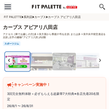
FIT PALETTE
系列店
カーブス
カーブス アピアリ八田店
カーブス アピアリ八田店
アクセス:
[車でお越しの方]多々良方面から県道21号を左折､または多々良中央中前交差点を
左折｡左手の建物｢アピアリ八田｣内2階
スポーツジム
キャンペーン実施中！
3回完全無料体験＋必ずもらえる超豪華7大特典※各店先着20名限
定
26/8/1 〜 26/8/31