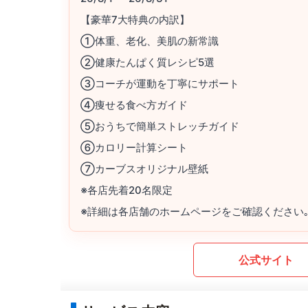
【豪華7大特典の内訳】
①体重、老化、美肌の新常識
②健康たんぱく質レシピ5選
③コーチが運動を丁寧にサポート
④痩せる食べ方ガイド
⑤おうちで簡単ストレッチガイド
⑥カロリー計算シート
⑦カーブスオリジナル壁紙
※各店先着20名限定
※詳細は各店舗のホームページをご確認ください
公式サイト