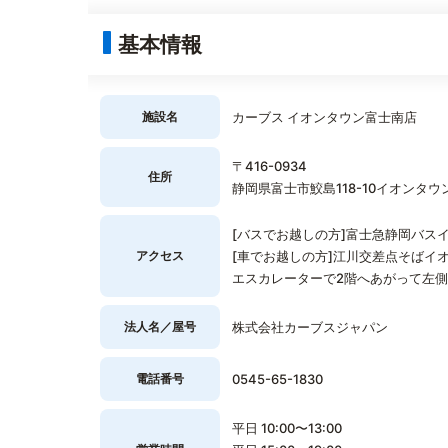
基本情報
施設名
カーブス イオンタウン富士南店
〒416-0934
住所
静岡県富士市鮫島118-10イオンタウ
[バスでお越しの方]富士急静岡バス
アクセス
[車でお越しの方]江川交差点そばイ
エスカレーターで2階へあがって左
法人名／屋号
株式会社カーブスジャパン
電話番号
0545-65-1830
平日 10:00〜13:00