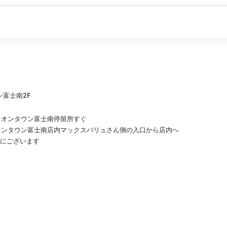
ン富士南2F
イオンタウン富士南停留所すぐ
オンタウン富士南店内マックスバリュさん側の入口から店内へ
側にございます