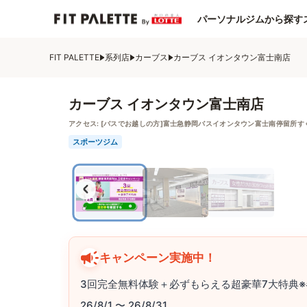
パーソナルジムから探す
FIT PALETTE
系列店
カーブス
カーブス イオンタウン富士南店
カーブス イオンタウン富士南店
アクセス:
[バスでお越しの方]富士急静岡バスイオンタウン富士南停留所す
スポーツジム
キャンペーン実施中！
3回完全無料体験＋必ずもらえる超豪華7大特典※
26/8/1 〜 26/8/31