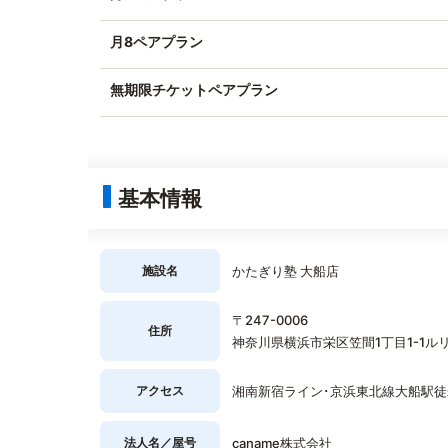
月8ペアプラン
無期限チケットペアプラン
基本情報
施設名
かたぎり塾 大船店
〒247-0006
住所
神奈川県横浜市栄区笠間1丁目1-1ルリ
アクセス
湘南新宿ライン･京浜東北線大船駅徒
法人名／屋号
caname株式会社