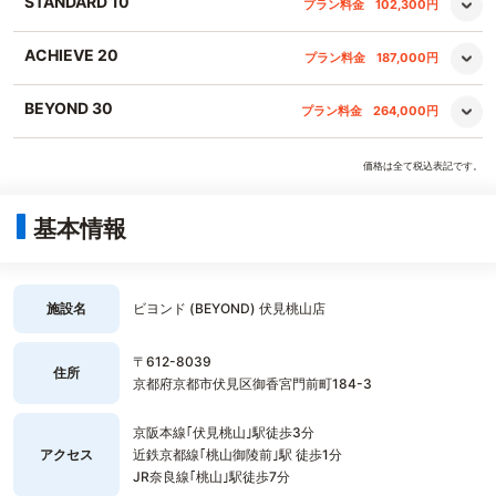
STANDARD 10
プラン料金
102,300円
ACHIEVE 20
プラン料金
187,000円
BEYOND 30
プラン料金
264,000円
価格は全て税込表記です。
基本情報
施設名
ビヨンド (BEYOND) 伏見桃山店
〒612-8039
住所
京都府京都市伏見区御香宮門前町184-3
京阪本線｢伏見桃山｣駅徒歩3分
アクセス
近鉄京都線｢桃山御陵前｣駅 徒歩1分
JR奈良線｢桃山｣駅徒歩7分