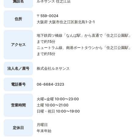
施設名
ルネサンス 住之江店
〒559-0024
住所
大阪府 大阪市住之江区新北島1-2-1
地下鉄四ツ橋線「なんば駅」から直通で「住之江公園駅」
まで約15分
アクセス
ニュートラム線、南港ポートタウンから「住之江公園駅」
まで約15分
法人名／屋号
株式会社ルネサンス
電話番号
06-6684-2323
火曜~金曜 10:00〜23:00
営業時間
土曜 10:00〜21:00
日曜・祝日 10:00〜19:00
月曜日
定休日
年末年始