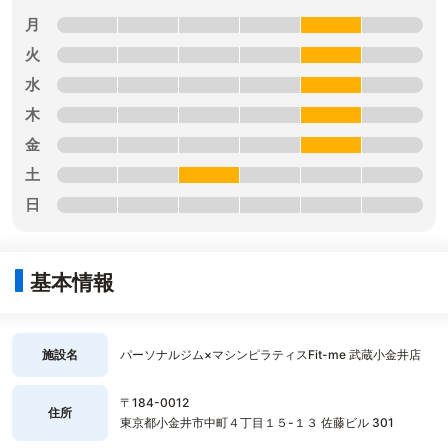
月
火
水
木
金
土
日
基本情報
施設名
パーソナルジム×マシンピラティスFit-me 武蔵小金井店
〒184-0012
住所
東京都小金井市中町４丁目１５-１３ 佐藤ビル 301