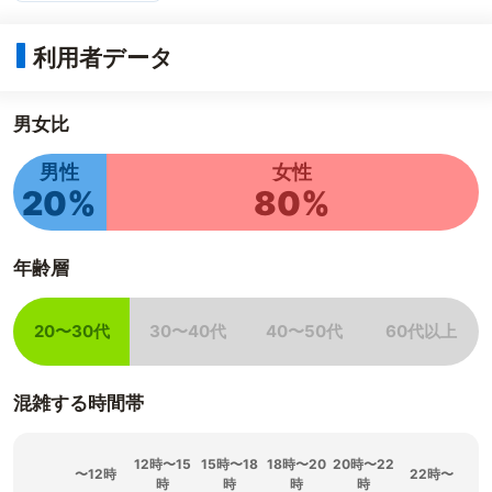
利用者データ
男女比
男性
女性
20%
80%
年齢層
20〜30代
30〜40代
40〜50代
60代以上
該当
非該当
非該当
非該当
混雑する時間帯
12時〜15
15時〜18
18時〜20
20時〜22
〜12時
22時〜
時
時
時
時