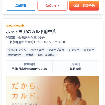
体験・相談予約
店舗情報
公式サイト
キャンペーン中
ホットヨガのカルド府中店
武蔵小金井駅から車で9分
東京都府中市宮町1ー100ル･シーニュB1F
タオルレンタル
ホットヨガ
グループヨガ
シャワー
ロッカー
他店舗利用
水素水
駅から5分以内
営業時間
定休日
平日(月水金)10:00〜22:30
毎月10日