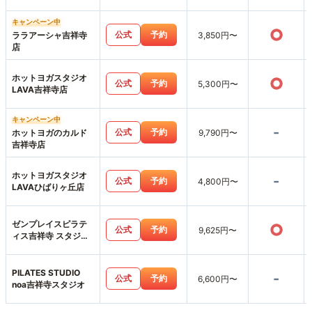
キャンペーン中
○
公式
予約
ララアーシャ吉祥寺
3,850円〜
店
ホットヨガスタジオ
○
公式
予約
5,300円〜
LAVA吉祥寺店
キャンペーン中
-
公式
予約
ホットヨガのカルド
9,790円〜
吉祥寺店
ホットヨガスタジオ
-
公式
予約
4,800円〜
LAVAひばりヶ丘店
ゼンプレイスピラテ
○
公式
予約
9,625円〜
ィス吉祥寺 スタジオ
店
PILATES STUDIO
-
公式
予約
6,600円〜
noa吉祥寺スタジオ