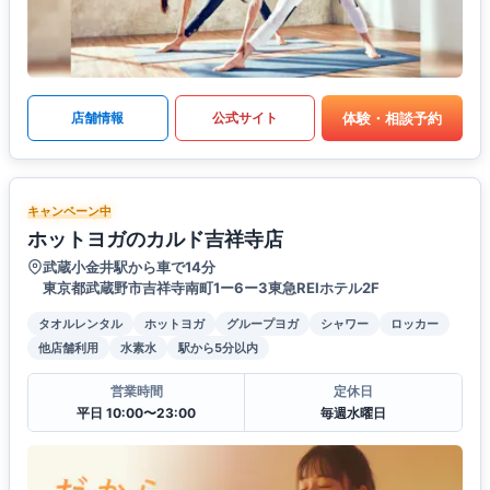
体験・相談予約
店舗情報
公式サイト
キャンペーン中
ホットヨガのカルド吉祥寺店
武蔵小金井駅から車で14分
東京都武蔵野市吉祥寺南町1ー6ー3東急REIホテル2F
タオルレンタル
ホットヨガ
グループヨガ
シャワー
ロッカー
他店舗利用
水素水
駅から5分以内
営業時間
定休日
平日 10:00〜23:00
毎週水曜日