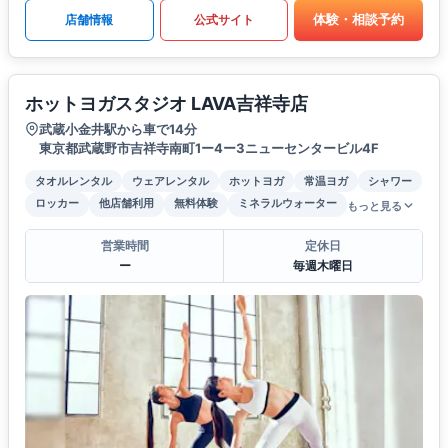
体験・相談予約
店舗情報
公式サイト
ホットヨガスタジオ LAVA吉祥寺店
武蔵小金井駅から車で14分
東京都武蔵野市吉祥寺南町1ー4ー3ニューセンタービル4F
タオルレンタル
ウェアレンタル
ホットヨガ
常温ヨガ
シャワー
ロッカー
他店舗利用
無料体験
ミネラルウォーター
もっと見る
営業時間
定休日
ー
毎週木曜日