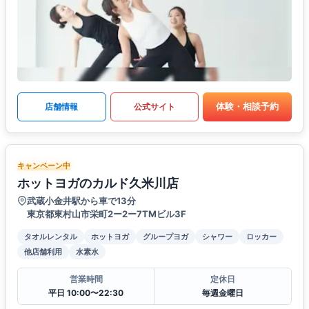
体験・相談予約
店舗情報
公式サイト
キャンペーン中
ホットヨガのカルド久米川店
武蔵小金井駅から車で13分
東京都東村山市栄町2ー2ー7TMビル3F
タオルレンタル
ホットヨガ
グループヨガ
シャワー
ロッカー
他店舗利用
水素水
営業時間
定休日
平日 10:00〜22:30
毎週金曜日