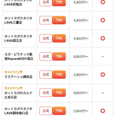
○
公式
予約
4,800円〜
LAVA田無店
ホットヨガスタジオ
○
公式
予約
4,800円〜
LAVA三鷹店
ホットヨガスタジオ
○
公式
予約
4,800円〜
LAVA国立店
ヨガ・ピラティス教
-
公式
予約
8,800円〜
室RepureBODY国立
キャンペーン中
○
公式
予約
3,850円〜
ララアーシャ調布店
キャンペーン中
-
公式
予約
ホットヨガのカルド
8,800円〜
久米川店
ホットヨガスタジオ
○
公式
予約
5,800円〜
LAVA調布南口店