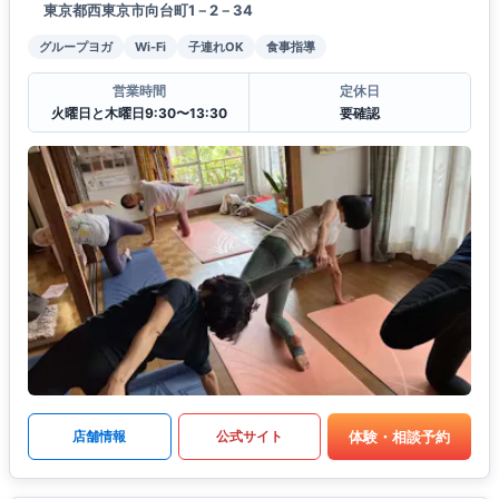
東京都西東京市向台町1－2－34
グループヨガ
Wi-Fi
子連れOK
食事指導
営業時間
定休日
火曜日と木曜日9:30〜13:30
要確認
体験・相談予約
店舗情報
公式サイト