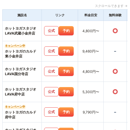
スクロールできます →
施設名
リンク
料金目安
無料体験
ホットヨガスタジオ
○
公式
予約
4,800円〜
LAVA武蔵小金井店
キャンペーン中
-
公式
予約
ホットヨガのカルド
9,460円〜
東小金井店
ホットヨガスタジオ
○
公式
予約
4,800円〜
LAVA国分寺店
ホットヨガスタジオ
○
公式
予約
5,300円〜
LAVA府中店
キャンペーン中
-
公式
予約
ホットヨガのカルド
9,790円〜
府中店
ホットヨガスタジオ