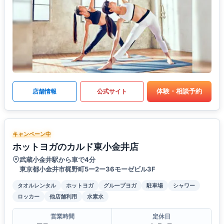
体験・相談予約
店舗情報
公式サイト
キャンペーン中
ホットヨガのカルド東小金井店
武蔵小金井駅から車で4分
東京都小金井市梶野町5ー2ー36モーゼビル3F
タオルレンタル
ホットヨガ
グループヨガ
駐車場
シャワー
ロッカー
他店舗利用
水素水
営業時間
定休日