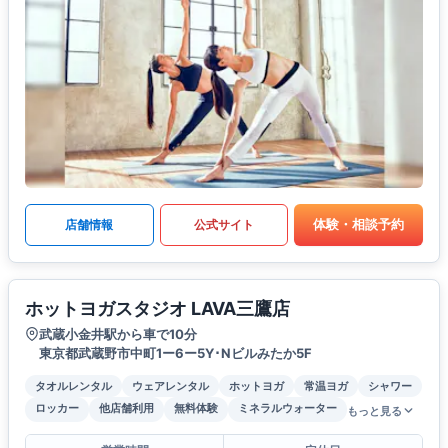
体験・相談予約
店舗情報
公式サイト
ホットヨガスタジオ LAVA三鷹店
武蔵小金井駅から車で10分
東京都武蔵野市中町1ー6ー5Y･Nビルみたか5F
タオルレンタル
ウェアレンタル
ホットヨガ
常温ヨガ
シャワー
ロッカー
他店舗利用
無料体験
ミネラルウォーター
もっと見る