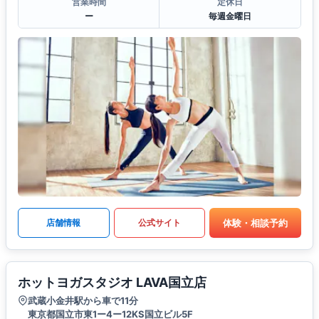
営業時間
定休日
ー
毎週金曜日
体験・相談予約
店舗情報
公式サイト
ホットヨガスタジオ LAVA国立店
武蔵小金井駅から車で11分
東京都国立市東1ー4ー12KS国立ビル5F