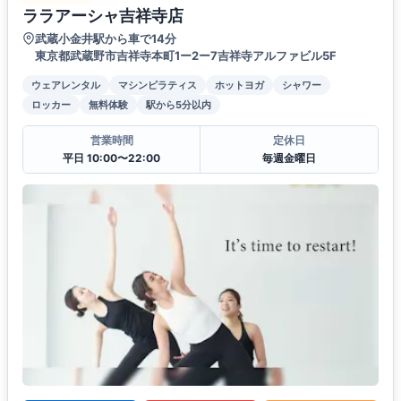
ララアーシャ吉祥寺店
武蔵小金井駅から車で14分
東京都武蔵野市吉祥寺本町1ー2ー7吉祥寺アルファビル5F
ウェアレンタル
マシンピラティス
ホットヨガ
シャワー
ロッカー
無料体験
駅から5分以内
営業時間
定休日
平日 10:00〜22:00
毎週金曜日