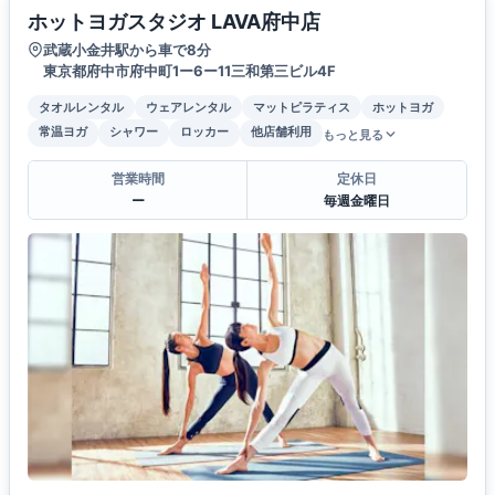
ホットヨガスタジオ LAVA府中店
武蔵小金井駅から車で8分
東京都府中市府中町1ー6ー11三和第三ビル4F
タオルレンタル
ウェアレンタル
マットピラティス
ホットヨガ
常温ヨガ
シャワー
ロッカー
他店舗利用
もっと見る
営業時間
定休日
ー
毎週金曜日