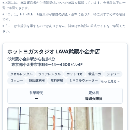
※上記には、施設運営者から情報提供のあった施設を掲載しています。全施設は下の一
覧で確認できます。
※「○」は、FIT PALETTE編集部が独自の調査・基準に基づき、特におすすめする項目
です。
※「－」は未提供を示すものではありません。詳細は各施設の公式サイトをご確認くだ
さい。
ホットヨガスタジオ LAVA武蔵小金井店
武蔵小金井駅から徒歩2分
東京都小金井市本町6ー14ー45OSビル4F
タオルレンタル
ウェアレンタル
ホットヨガ
常温ヨガ
シャワー
ロッカー
他店舗利用
無料体験
ミネラルウォーター
もっと見る
営業時間
定休日
ー
毎週火曜日