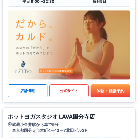
平日 9:00〜22:30
毎月5日
体験・相談予約
店舗情報
公式サイト
ホットヨガスタジオ LAVA国分寺店
武蔵小金井駅から車で5分
東京都国分寺市本町4ー13ー7北田ビル3F