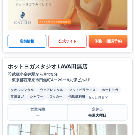
体験・相談予約
店舗情報
公式サイト
ホットヨガスタジオ LAVA田無店
武蔵小金井駅から車で9分
東京都西東京市田無町4ー29ー8丸保ビル3F
タオルレンタル
ウェアレンタル
マットピラティス
ホットヨガ
常温ヨガ
シャワー
ロッカー
他店舗利用
もっと見る
営業時間
定休日
ー
毎週火曜日