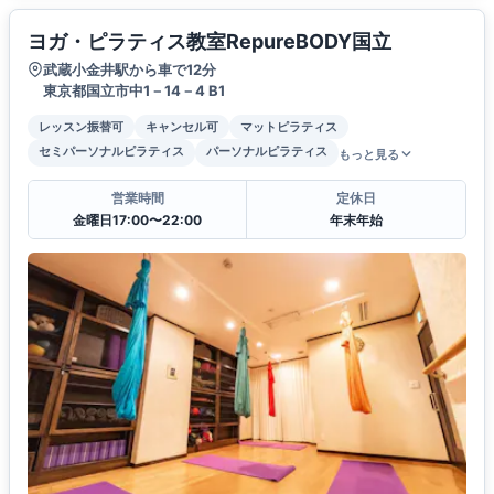
ヨガ・ピラティス教室RepureBODY国立
武蔵小金井駅から車で12分
東京都国立市中1－14－4 B1
レッスン振替可
キャンセル可
マットピラティス
セミパーソナルピラティス
パーソナルピラティス
もっと見る
営業時間
定休日
金曜日17:00〜22:00
年末年始