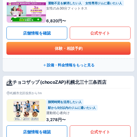
運動不足を解消したい人
女性専用ジムに通いたい人
女性のみ30分フィットネス
6,820円〜
店舗情報を確認
公式サイト
体験・相談予約
設備・料金情報をもっと見る
チョコザップ (chocoZAP)札幌北三十三条西店
札幌市北区役所から1m
隙間時間を活用したい人
駅から5分以内のジムに通いたい人
運動初心者向け
3,278円〜
店舗情報を確認
公式サイト