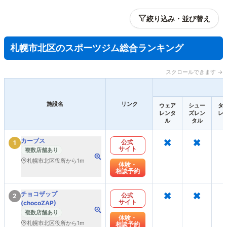
絞り込み・並び替え
札幌市北区のスポーツジム総合ランキング
スクロールできます →
施設名
リンク
ウェア
シュー
タ
レンタ
ズレン
レ
ル
タル
×
×
カーブス
公式
1
サイト
複数店舗あり
札幌市北区役所から1m
体験・
相談予約
×
×
チョコザップ
公式
2
サイト
(chocoZAP)
複数店舗あり
体験・
札幌市北区役所から1m
相談予約