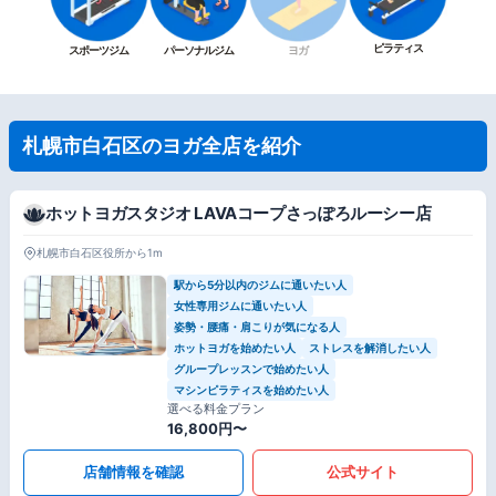
ピラティス
スポーツジム
パーソナルジム
ヨガ
札幌市白石区のヨガ全店を紹介
ホットヨガスタジオ LAVAコープさっぽろルーシー店
札幌市白石区役所から1m
駅から5分以内のジムに通いたい人
女性専用ジムに通いたい人
姿勢・腰痛・肩こりが気になる人
ホットヨガを始めたい人
ストレスを解消したい人
グループレッスンで始めたい人
マシンピラティスを始めたい人
選べる料金プラン
16,800円〜
店舗情報を確認
公式サイト