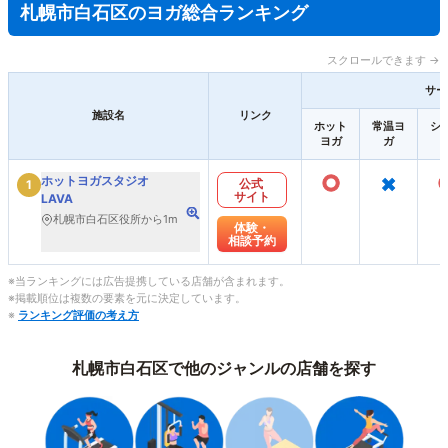
札幌市白石区のヨガ総合ランキング
スクロールできます →
サー
施設名
リンク
ホット
常温ヨ
シ
ヨガ
ガ
○
×
ホットヨガスタジオ
公式
1
サイト
LAVA
札幌市白石区役所から1m
体験・
相談予約
※当ランキングには広告提携している店舗が含まれます。
※掲載順位は複数の要素を元に決定しています。
※
ランキング評価の考え方
札幌市白石区で他のジャンルの店舗を探す