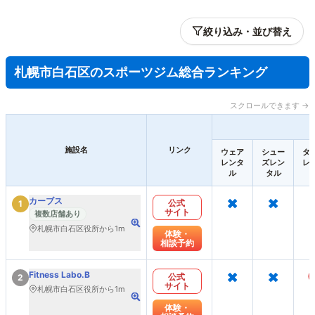
絞り込み・並び替え
札幌市白石区のスポーツジム総合ランキング
スクロールできます →
施設名
リンク
ウェア
シュー
タ
レンタ
ズレン
レ
ル
タル
×
×
カーブス
公式
1
サイト
複数店舗あり
札幌市白石区役所から1m
体験・
相談予約
×
×
Fitness Labo.B
公式
2
サイト
札幌市白石区役所から1m
体験・