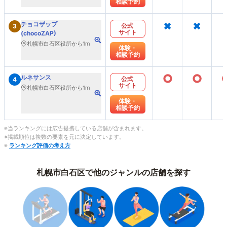
相談予約
×
×
チョコザップ
公式
3
サイト
(chocoZAP)
札幌市白石区役所から1m
体験・
相談予約
○
○
ルネサンス
公式
4
サイト
札幌市白石区役所から1m
体験・
相談予約
※当ランキングには広告提携している店舗が含まれます。
※掲載順位は複数の要素を元に決定しています。
※
ランキング評価の考え方
札幌市白石区で他のジャンルの店舗を探す