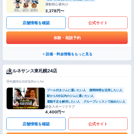
運動初心者向け
3,278円〜
店舗情報を確認
公式サイト
体験・相談予約
設備・料金情報をもっと見る
ルネサンス東札幌24店
札幌市白石区役所から1m
プール付きジムに通いたい人
隙間時間を活用したい人
駅から5分以内のジムに通いたい人
運動不足を解消したい人
グループレッスンで始めたい人
総合スポーツクラブ
4,400円〜
店舗情報を確認
公式サイト