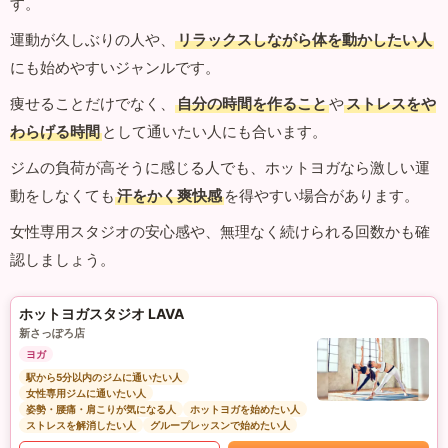
す。
運動が久しぶりの人や、
リラックスしながら体を動かしたい人
にも始めやすいジャンルです。
痩せることだけでなく、
自分の時間を作ること
や
ストレスをや
わらげる時間
として通いたい人にも合います。
ジムの負荷が高そうに感じる人でも、ホットヨガなら激しい運
動をしなくても
汗をかく爽快感
を得やすい場合があります。
女性専用スタジオの安心感や、無理なく続けられる回数かも確
認しましょう。
ホットヨガスタジオ LAVA
新さっぽろ店
ヨガ
駅から5分以内のジムに通いたい人
女性専用ジムに通いたい人
姿勢・腰痛・肩こりが気になる人
ホットヨガを始めたい人
ストレスを解消したい人
グループレッスンで始めたい人