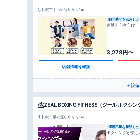
札幌市手稲区役所から1m
隙間時間を活用した
運動初心者向け
3,278円〜
店舗情報を確認
設備
ZEAL BOXING FITNESS（ジール ボ
札幌市手稲区役所から1m
運動不足を解消した
ボクシングが楽し