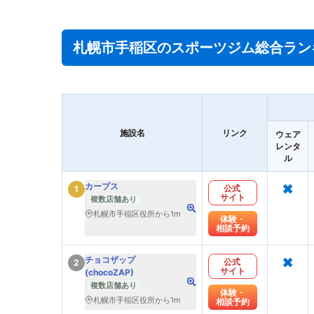
札幌市手稲区のスポーツジム総合ラン
施設名
リンク
ウェア
レンタ
ル
×
カーブス
公式
1
サイト
複数店舗あり
札幌市手稲区役所から1m
体験・
相談予約
×
チョコザップ
公式
2
サイト
(chocoZAP)
複数店舗あり
体験・
札幌市手稲区役所から1m
相談予約