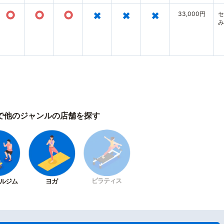
○
○
○
×
×
×
33,000円
セ
み
で他のジャンルの店舗を探す
ピラティス
ルジム
ヨガ