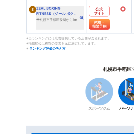
○
ZEAL BOXING
公式
3
サイト
FITNESS（ジール ボクシ
ング フィットネス）
札幌市手稲区役所から1m
体験・
相談予約
※当ランキングには広告提携している店舗が含まれます。
※掲載順位は複数の要素を元に決定しています。
※
ランキング評価の考え方
札幌市手稲区
スポーツジム
パーソナ