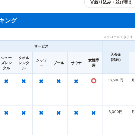
絞り込み・並び替え
キング
スクロールできます 
サービス
入会金
シュー
タオル
(税込)
シャワ
女性専
ズレン
レンタ
プール
サウナ
ー
用
タル
ル
×
×
×
×
×
○
16,500円
月
×
×
×
×
×
×
3,000円
月