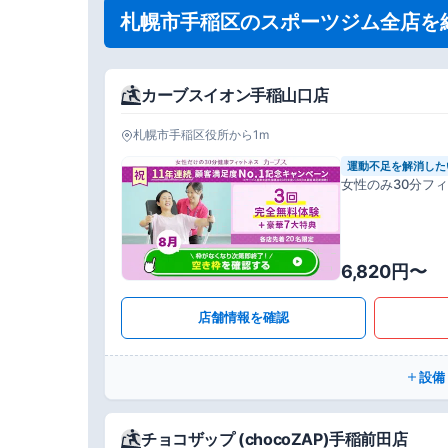
札幌市手稲区のスポーツジム全店を
カーブスイオン手稲山口店
札幌市手稲区役所から1m
運動不足を解消した
女性のみ30分フ
6,820円〜
店舗情報を確認
設備
チョコザップ (chocoZAP)手稲前田店