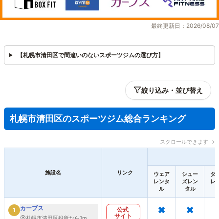
最終更新日：2026/08/07
【札幌市清田区で間違いのないスポーツジムの選び方】
絞り込み・並び替え
札幌市清田区のスポーツジム総合ランキング
スクロールできます →
施設名
リンク
ウェア
シュー
タ
レンタ
ズレン
レ
ル
タル
×
×
カーブス
公式
1
サイト
札幌市清田区役所から1m