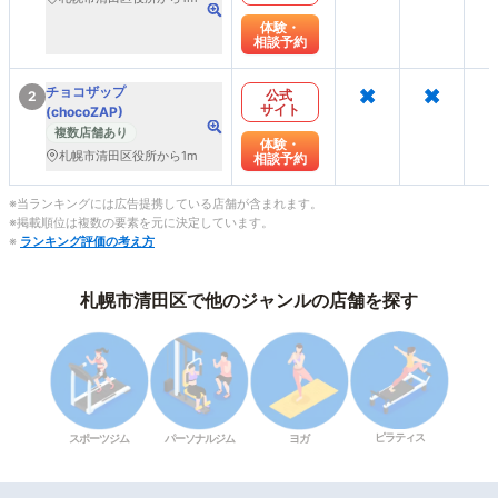
体験・
相談予約
×
×
チョコザップ
公式
2
サイト
(chocoZAP)
複数店舗あり
体験・
札幌市清田区役所から1m
相談予約
※当ランキングには広告提携している店舗が含まれます。
※掲載順位は複数の要素を元に決定しています。
※
ランキング評価の考え方
札幌市清田区で他のジャンルの店舗を探す
ピラティス
スポーツジム
パーソナルジム
ヨガ