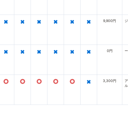
の
×
×
×
×
×
×
9,900円
ジ
×
×
×
×
×
×
0円
ー
○
○
○
○
○
×
3,300円
ア
ル