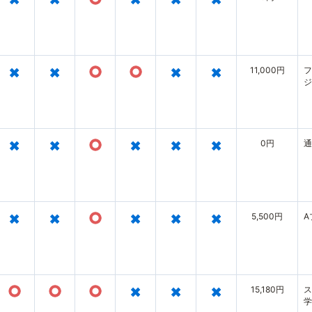
×
×
○
○
×
×
11,000円
フ
ジ
ス
放
カ
×
×
○
×
×
×
0円
通
×
×
○
×
×
×
5,500円
A
○
○
○
×
×
×
15,180円
ス
学