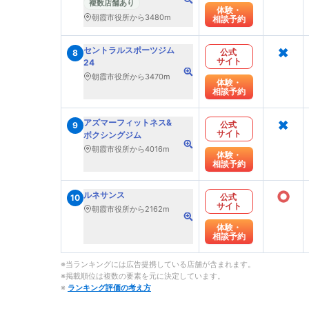
複数店舗あり
体験・
朝霞市役所から3480m
相談予約
×
セントラルスポーツジム
公式
8
サイト
24
朝霞市役所から3470m
体験・
相談予約
×
アズマーフィットネス&
公式
9
サイト
ボクシングジム
朝霞市役所から4016m
体験・
相談予約
○
ルネサンス
公式
10
サイト
朝霞市役所から2162m
体験・
相談予約
※当ランキングには広告提携している店舗が含まれます。
※掲載順位は複数の要素を元に決定しています。
※
ランキング評価の考え方