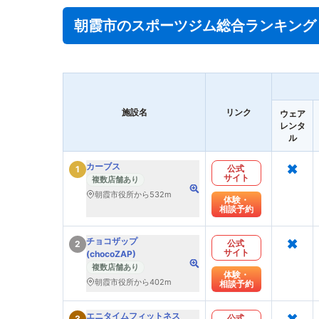
朝霞市のスポーツジム総合ランキング
施設名
リンク
ウェア
レンタ
ル
×
カーブス
公式
1
サイト
複数店舗あり
朝霞市役所から532m
体験・
相談予約
×
チョコザップ
公式
2
サイト
(chocoZAP)
複数店舗あり
体験・
朝霞市役所から402m
相談予約
×
エニタイムフィットネス
公式
3