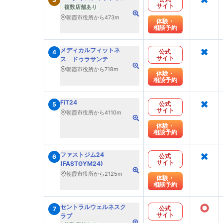
サイト
複数店舗あり
朝霞市役所から473m
体験・
相談予約
×
メディカルフィットネ
公式
4
サイト
ス ドゥラサンテ
朝霞市役所から718m
体験・
相談予約
×
FiT24
公式
5
サイト
朝霞市役所から4110m
体験・
相談予約
×
ファストジム24
公式
6
サイト
(FASTGYM24)
朝霞市役所から2125m
体験・
相談予約
○
セントラルウェルネスク
公式
7
サイト
ラブ