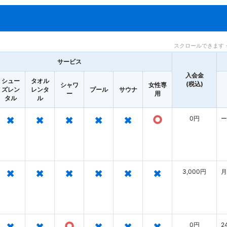
スクロールできます 
サービス
入会金
シュー
タオル
(税込)
シャワ
女性専
ズレン
レンタ
プール
サウナ
ー
用
タル
ル
×
×
×
×
×
○
0円
ー
×
×
×
×
×
×
3,000円
月
×
×
○
×
×
×
0円
2