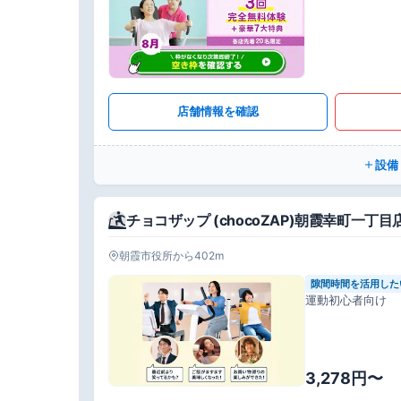
店舗情報を確認
設備
チョコザップ (chocoZAP)朝霞幸町一丁目
朝霞市役所から402m
隙間時間を活用した
運動初心者向け
3,278円〜