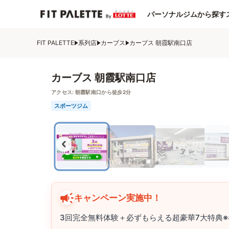
パーソナルジムから探す
FIT PALETTE
系列店
カーブス
カーブス 朝霞駅南口店
カーブス 朝霞駅南口店
アクセス:
朝霞駅南口から徒歩2分
スポーツジム
キャンペーン実施中！
3回完全無料体験＋必ずもらえる超豪華7大特典※