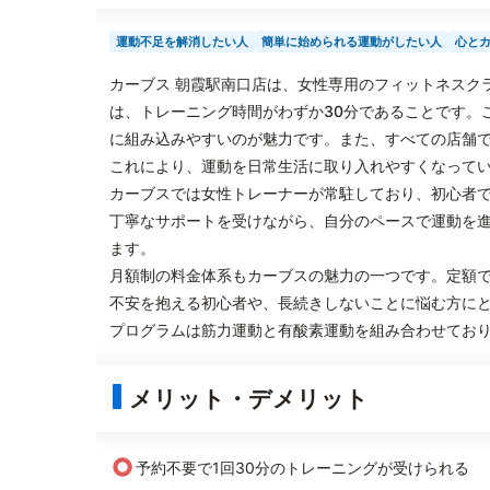
運動不足を解消したい人
簡単に始められる運動がしたい人
心と
カーブス 朝霞駅南口店は、女性専用のフィットネスク
は、トレーニング時間がわずか30分であることです。
に組み込みやすいのが魅力です。また、すべての店舗
これにより、運動を日常生活に取り入れやすくなって
カーブスでは女性トレーナーが常駐しており、初心者
丁寧なサポートを受けながら、自分のペースで運動を
ます。
月額制の料金体系もカーブスの魅力の一つです。定額
不安を抱える初心者や、長続きしないことに悩む方に
プログラムは筋力運動と有酸素運動を組み合わせてお
メリット・デメリット
○
予約不要で1回30分のトレーニングが受けられる