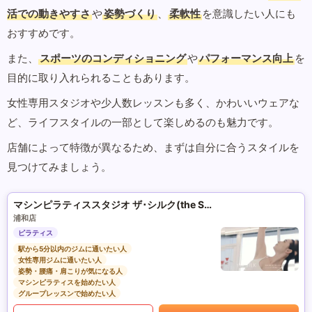
活での動きやすさ
や
姿勢づくり
、
柔軟性
を意識したい人にも
おすすめです。
また、
スポーツのコンディショニング
や
パフォーマンス向上
を
目的に取り入れられることもあります。
女性専用スタジオや少人数レッスンも多く、かわいいウェアな
ど、ライフスタイルの一部として楽しめるのも魅力です。
店舗によって特徴が異なるため、まずは自分に合うスタイルを
見つけてみましょう。
マシンピラティススタジオ ザ･シルク(the SILK)
浦和店
ピラティス
駅から5分以内のジムに通いたい人
女性専用ジムに通いたい人
姿勢・腰痛・肩こりが気になる人
マシンピラティスを始めたい人
グループレッスンで始めたい人