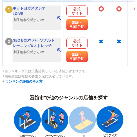
○
○
ホットヨガスタジオ
公式
1
サイト
LOIVE
函館市役所から1m
体験・
相談予約
×
×
NEO BODY パーソナルト
公式
2
サイト
レーニング&ストレッチ
函館市役所から1m
体験・
相談予約
※当ランキングには広告提携している店舗が含まれます。
※掲載順位は複数の要素を元に決定しています。
※
ランキング評価の考え方
函館市で他のジャンルの店舗を探す
ピラティス
スポーツジム
パーソナルジム
ヨガ