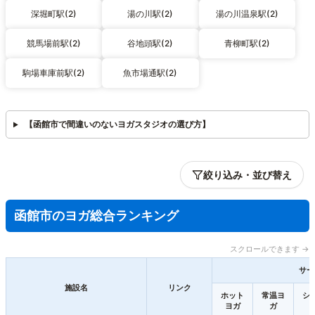
深堀町駅(2)
湯の川駅(2)
湯の川温泉駅(2)
競馬場前駅(2)
谷地頭駅(2)
青柳町駅(2)
駒場車庫前駅(2)
魚市場通駅(2)
【函館市で間違いのないヨガスタジオの選び方】
絞り込み・並び替え
函館市のヨガ総合ランキング
スクロールできます →
サー
施設名
リンク
ホット
常温ヨ
シ
ヨガ
ガ