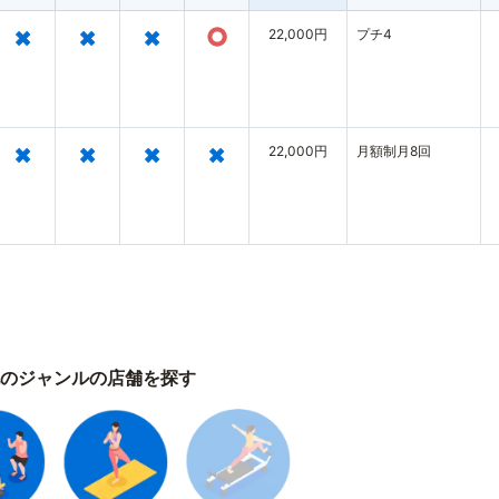
×
×
×
○
22,000円
プチ4
×
×
×
×
22,000円
月額制月8回
のジャンルの店舗を探す