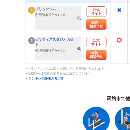
×
プリッツジム
公式
1
サイト
函館市役所から1m
体験・
相談予約
○
ピラティススタジオ ルル
公式
2
サイト
ト
函館市役所から1m
体験・
相談予約
※当ランキングには広告提携している店舗が含まれます。
※掲載順位は複数の要素を元に決定しています。
※
ランキング評価の考え方
函館市で他