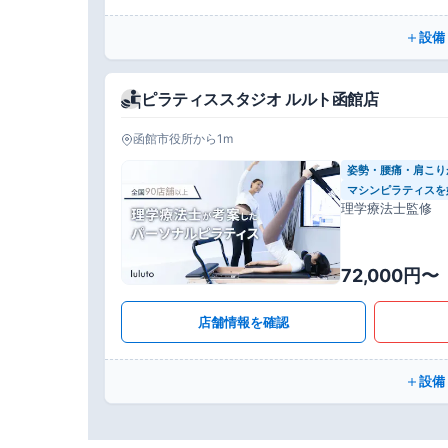
設備
ピラティススタジオ ルルト函館店
函館市役所から1m
姿勢・腰痛・肩こり
マシンピラティスを
理学療法士監修
72,000円〜
店舗情報を確認
設備