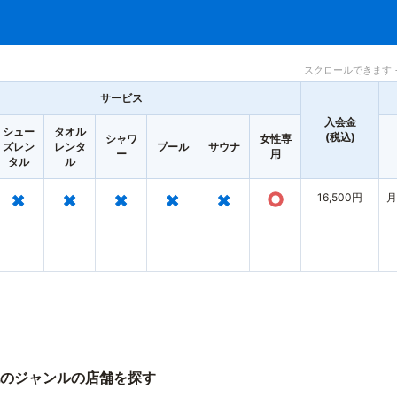
スクロールできます 
サービス
入会金
シュー
タオル
(税込)
シャワ
女性専
ズレン
レンタ
プール
サウナ
ー
用
タル
ル
×
×
×
×
×
○
16,500円
月
のジャンルの店舗を探す