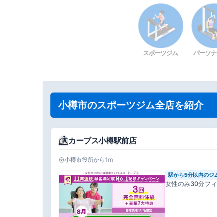
スポーツジム
パーソナ
小樽市のスポーツジム全店を紹介
カーブス小樽駅前店
小樽市役所から1m
駅から5分以内のジ
女性のみ30分フ