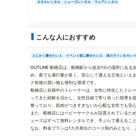
タオルレンタル
シューズレンタル
ウェアレンタル
こんな人におすすめ
とにかく痩せたい人
イベント前に痩せたい人
体のラインをキレ
OUTLINE 船橋店は、船橋駅から徒歩1分の場所に
め、夜でも通行量が多く、安心して通える立地といえ
グ前後の買い物も便利な環境です。
船橋店に在籍中のトレーナーは、女性に特化したトレ
ってきた経験を活かし、女性目線で寄り添った指導を
整っており、筋肉がつきすぎないか心配な女性でも安
また、船橋店にはベビーサークルが設置されているた
ューズはすべて無料レンタルでき、手ぶらで通えるこ
なお、料金プランは1カ月単位のコース制のみとなり、