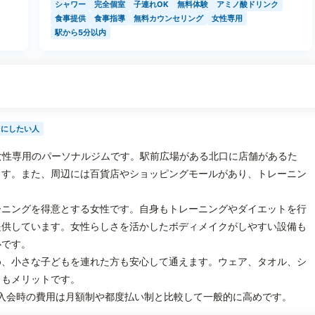
シャワー
完全個室
子連れOK
無料体験
アミノ酸ドリンク
食事提供
食事指導
無料カウンセリング
女性専用
駅から5分以内
イにしたい人
ある女性専用のパーソナルジムです。駅前広場がある北口に店舗があるた
ます。また、周辺には百貨店やショッピングモールがあり、トレーニン
ーニングを得意とする女性です。自身もトレーニングやダイエットを行
提供しています。女性らしさを活かしたボディメイクがしやすい設備も
心です。
め、小さな子どもを連れた方も安心して通えます。ウェア、タオル、シ
ともメリットです。
入会時の費用は月額制や都度払い制と比較して一般的に高めです。