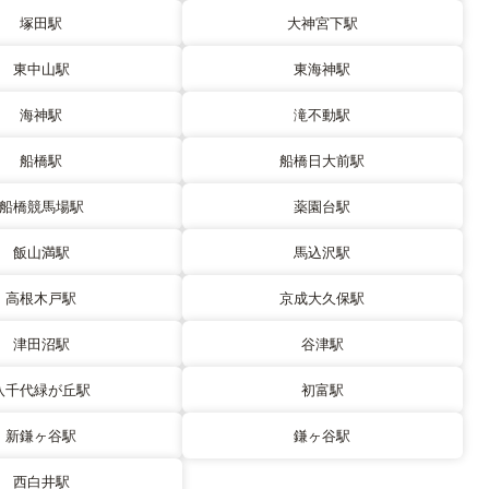
塚田駅
大神宮下駅
東中山駅
東海神駅
海神駅
滝不動駅
船橋駅
船橋日大前駅
船橋競馬場駅
薬園台駅
飯山満駅
馬込沢駅
高根木戸駅
京成大久保駅
津田沼駅
谷津駅
八千代緑が丘駅
初富駅
新鎌ヶ谷駅
鎌ヶ谷駅
西白井駅