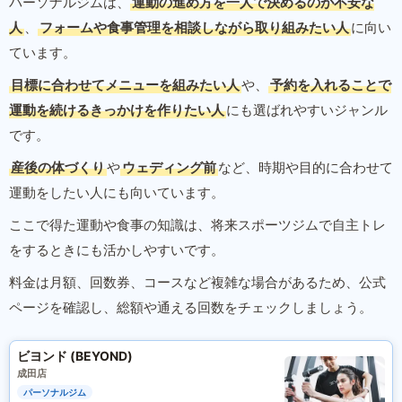
パーソナルジムは、
運動の進め方を一人で決めるのが不安な
人
、
フォームや食事管理を相談しながら取り組みたい人
に向い
ています。
目標に合わせてメニューを組みたい人
や、
予約を入れることで
運動を続けるきっかけを作りたい人
にも選ばれやすいジャンル
です。
産後の体づくり
や
ウェディング前
など、時期や目的に合わせて
運動をしたい人にも向いています。
ここで得た運動や食事の知識は、将来スポーツジムで自主トレ
をするときにも活かしやすいです。
料金は月額、回数券、コースなど複雑な場合があるため、公式
ページを確認し、総額や通える回数をチェックしましょう。
ビヨンド (BEYOND)
成田店
パーソナルジム