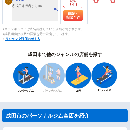
○
○
公式
3
サイト
成田市役所から1m
体験・
相談予約
※当ランキングには広告提携している店舗が含まれます。
※掲載順位は複数の要素を元に決定しています。
※
ランキング評価の考え方
成田市で他のジャンルの店舗を探す
ピラティス
スポーツジム
パーソナルジム
ヨガ
成田市のパーソナルジム全店を紹介