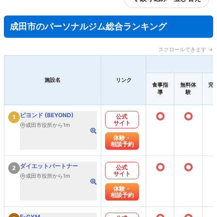
成田市のパーソナルジム総合ランキング
スクロールできます →
施設名
リンク
食事指
無料体
完
導
験
○
○
ビヨンド (BEYOND)
公式
1
サイト
成田市役所から1m
体験・
相談予約
○
○
ダイエットパートナー
公式
2
サイト
成田市役所から1m
体験・
相談予約
E-GYM