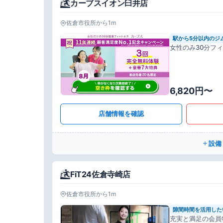
カーブスイオン臼井店
佐倉市役所から1m
駅から5分以内のジ
女性のみ30分フ
6,820円〜
店舗情報を確認
設備
FiT24佐倉寺崎店
佐倉市役所から1m
隙間時間を活用した
充実と満足の会員