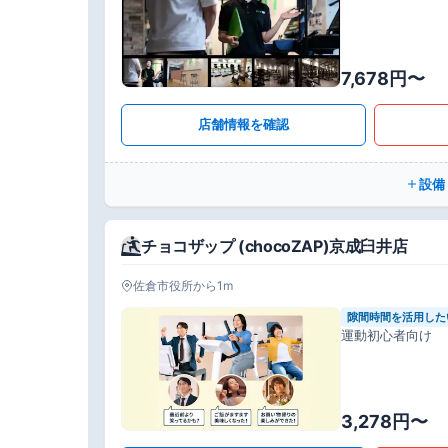
7,678円〜
店舗情報を確認
設備
チョコザップ (chocoZAP)京成臼井店
佐倉市役所から1m
隙間時間を活用した
運動初心者向け
3,278円〜