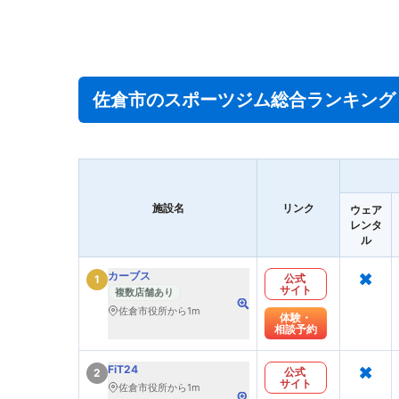
佐倉市のスポーツジム総合ランキング
施設名
リンク
ウェア
レンタ
ル
×
カーブス
公式
1
サイト
複数店舗あり
佐倉市役所から1m
体験・
相談予約
×
FiT24
公式
2
サイト
佐倉市役所から1m