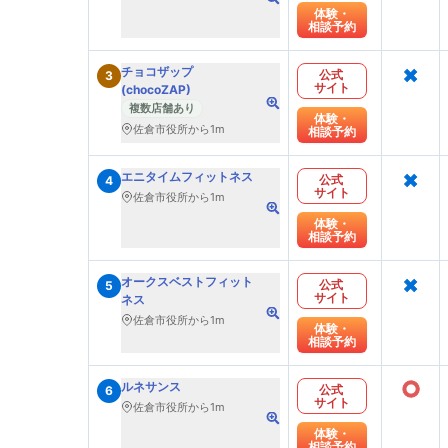
体験・
相談予約
×
チョコザップ
公式
3
サイト
(chocoZAP)
複数店舗あり
体験・
佐倉市役所から1m
相談予約
×
エニタイムフィットネス
公式
4
サイト
佐倉市役所から1m
体験・
相談予約
×
オークスベストフィット
公式
5
サイト
ネス
佐倉市役所から1m
体験・
相談予約
○
ルネサンス
公式
6
サイト
佐倉市役所から1m
体験・
相談予約