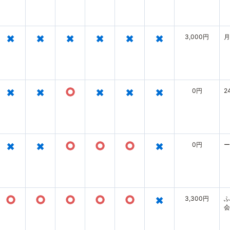
×
×
×
×
×
×
3,000円
月
×
×
○
×
×
×
0円
2
×
×
○
○
○
×
0円
ー
○
○
○
○
○
×
3,300円
ふ
会