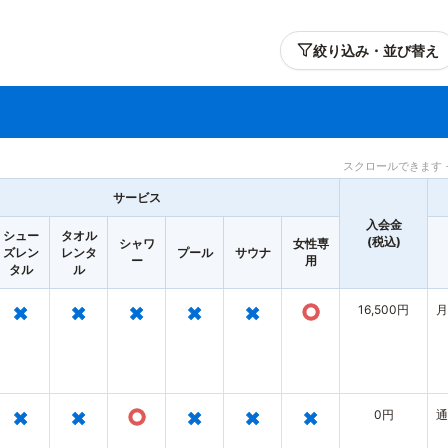
絞り込み・並び替え
スクロールできます 
サービス
入会金
シュー
タオル
(税込)
シャワ
女性専
ズレン
レンタ
プール
サウナ
ー
用
タル
ル
×
×
×
×
×
○
16,500円
月
×
×
○
×
×
×
0円
通