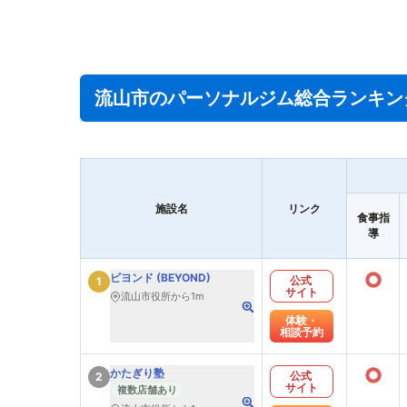
流山市のパーソナルジム総合ランキン
施設名
リンク
食事指
導
○
ビヨンド (BEYOND)
公式
1
サイト
流山市役所から1m
体験・
相談予約
○
かたぎり塾
公式
2
サイト
複数店舗あり