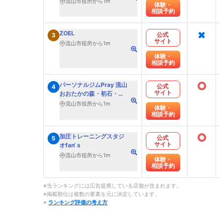
流山市役所から1m
体験・
相談予約
×
ZOEL
公式
3
サイト
流山市役所から1m
体験・
相談予約
○
パーソナルジムPray 流山
公式
4
サイト
おおたかの森・初石・江
戸川台店
流山市役所から1m
体験・
相談予約
○
加圧トレーニングスタジ
公式
5
サイト
オfan‘ｓ
流山市役所から1m
体験・
相談予約
※当ランキングには広告提携している店舗が含まれます。
※掲載順位は複数の要素を元に決定しています。
※
ランキング評価の考え方