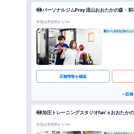
パーソナルジムPray 流山おおたかの森・
流山市役所から1m
駅から5分以内のジ
店舗情報を確認
設備
加圧トレーニングスタジオfan‘ｓおおたか
流山市役所から1m
駅から5分以内のジ