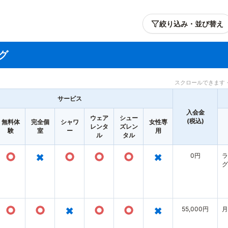
絞り込み・並び替え
グ
スクロールできます 
サービス
入会金
ウェア
シュー
(税込)
無料体
完全個
シャワ
女性専
レンタ
ズレン
験
室
ー
用
ル
タル
○
×
○
○
○
×
0円
ラ
グ
○
○
×
○
○
×
55,000円
月