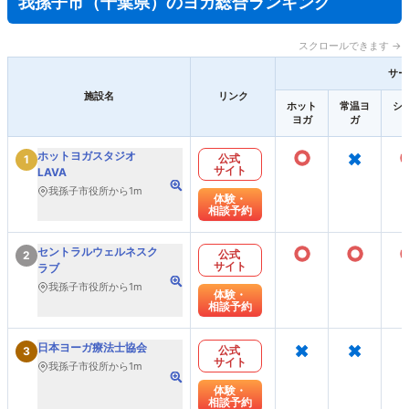
我孫子市（千葉県）のヨガ総合ランキング
スクロールできます →
サー
施設名
リンク
ホット
常温ヨ
シ
ヨガ
ガ
○
×
ホットヨガスタジオ
公式
1
サイト
LAVA
我孫子市役所から1m
体験・
相談予約
○
○
セントラルウェルネスク
公式
2
サイト
ラブ
我孫子市役所から1m
体験・
相談予約
×
×
日本ヨーガ療法士協会
公式
3
サイト
我孫子市役所から1m
体験・
相談予約