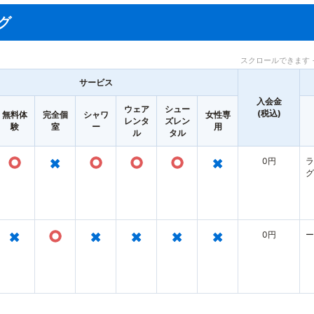
グ
スクロールできます 
サービス
入会金
ウェア
シュー
(税込)
無料体
完全個
シャワ
女性専
レンタ
ズレン
験
室
ー
用
ル
タル
○
×
○
○
○
×
0円
ラ
グ
×
○
×
×
×
×
0円
ー