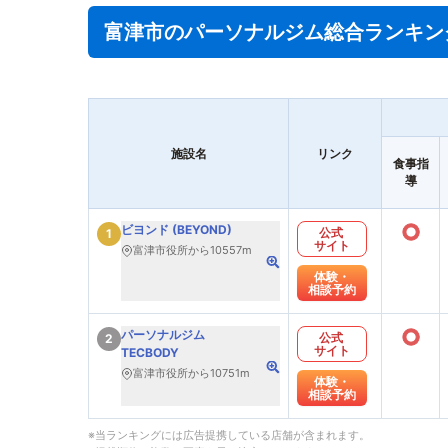
富津市のパーソナルジム総合ランキン
施設名
リンク
食事指
導
○
ビヨンド (BEYOND)
公式
1
サイト
富津市役所から10557m
体験・
相談予約
○
パーソナルジム
公式
2
サイト
TECBODY
富津市役所から10751m
体験・
相談予約
※当ランキングには広告提携している店舗が含まれます。