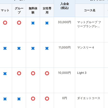
入会金
(税込)
グルー
無料体
女性専
マット
コース名
プ
験
用
○
○
×
×
33,000円
マットグループ フ
リープラングレー
ド02
×
×
×
×
11,000円
マンスリー４
×
○
○
○
10,000円
Light 3
×
×
○
○
0円
ダイエットコース