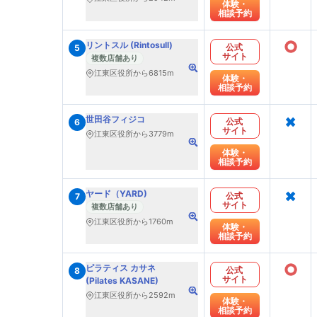
体験・
相談予約
○
リントスル (Rintosull)
公式
5
サイト
複数店舗あり
江東区役所から6815m
体験・
相談予約
×
世田谷フィジコ
公式
6
サイト
江東区役所から3779m
体験・
相談予約
×
ヤード（YARD)
公式
7
サイト
複数店舗あり
江東区役所から1760m
体験・
相談予約
○
ピラティス カサネ
公式
8
サイト
(Pilates KASANE)
江東区役所から2592m
体験・
相談予約