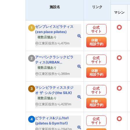
施設名
リンク
マシン
○
ゼンプレイスピラティス
公式
1
サイト
(zen place pilates)
複数店舗あり
体験・
江東区役所から470m
相談予約
○
アーバンクラシックピラ
公式
2
サイト
ティス(URBAN
CLASSIC PILATES)
複数店舗あり
体験・
江東区役所から369m
相談予約
○
マシンピラティススタジ
公式
3
サイト
オ ザ･シルク(the SILK)
複数店舗あり
体験・
江東区役所から4281m
相談予約
○
ピラティス&ジム1to1
公式
4
サイト
(pilates＆Gym1to1)
江東区役所から2942m