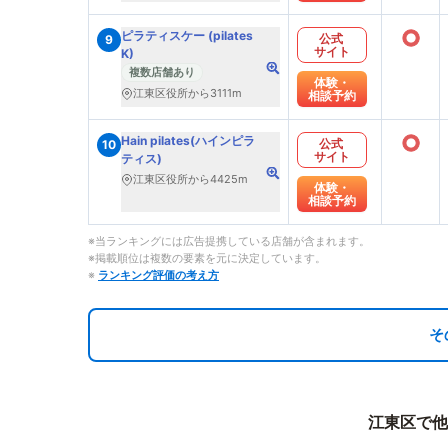
○
ピラティスケー (pilates
公式
9
サイト
K)
複数店舗あり
体験・
江東区役所から3111m
相談予約
○
Hain pilates(ハインピラ
公式
10
サイト
ティス)
江東区役所から4425m
体験・
相談予約
※当ランキングには広告提携している店舗が含まれます。
※掲載順位は複数の要素を元に決定しています。
※
ランキング評価の考え方
そ
江東区で他