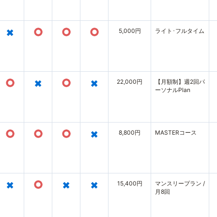
×
○
○
○
5,000円
ライト･フルタイム
○
×
○
×
22,000円
【月額制】週2回パ
ーソナルPlan
○
○
○
×
8,800円
MASTERコース
×
○
×
×
15,400円
マンスリープラン /
月8回