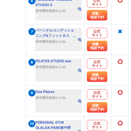
○
公式
6
サイト
STUDIO U
中野区役所から1m
体験・
相談予約
×
パーソナルコンディショ
公式
7
サイト
ニング&フィットネス
jamMDy(ジャムディ)
中野区役所から1m
体験・
相談予約
○
PILATES STUDIO noa
公式
8
サイト
中野区役所から1m
体験・
相談予約
○
Dee Pilates
公式
9
サイト
中野区役所から1m
体験・
相談予約
○
PERSONAL GYM
公式
10
サイト
OLALOA PARK東中野