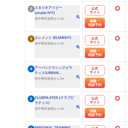
○
スタジオアイビー
公式
2
サイト
(studio IVY)
中野区役所から1m
体験・
相談予約
○
エレメント (ELEMENT)
公式
3
サイト
中野区役所から1m
体験・
相談予約
○
アーバンクラシックピラ
公式
4
サイト
ティス(URBAN
CLASSIC PILATES)
中野区役所から1m
体験・
相談予約
○
CLUBPILATES (クラブピ
公式
5
サイト
ラティス)
中野区役所から1m
体験・
相談予約
PERSONAL TRAINING