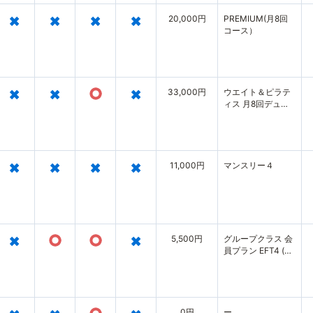
×
×
×
×
20,000円
PREMIUM(月8回
コース）
×
×
○
×
33,000円
ウエイト＆ピラテ
ィス 月8回デュア
ルプラン
×
×
×
×
11,000円
マンスリー４
×
○
○
×
5,500円
グループクラス 会
員プラン EFT4 (月
4回コース)
0円
ー