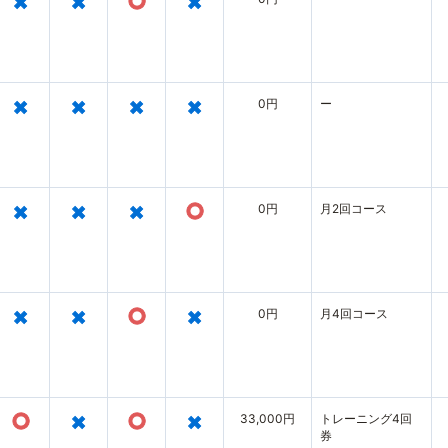
×
×
○
×
×
×
×
×
0円
ー
×
×
×
○
0円
月2回コース
×
×
○
×
0円
月4回コース
○
×
○
×
33,000円
トレーニング4回
券