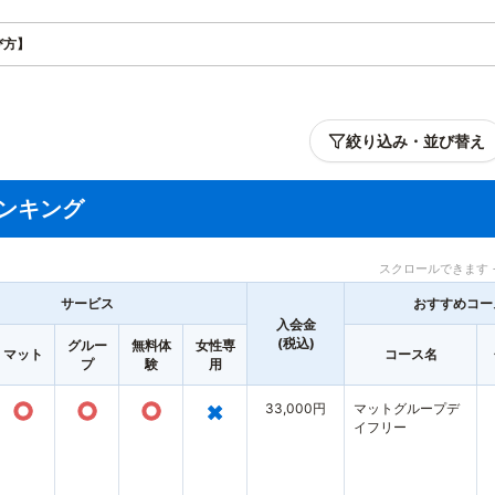
び方】
絞り込み・並び替え
ンキング
スクロールできます 
サービス
おすすめコー
入会金
(税込)
グルー
無料体
女性専
マット
コース名
プ
験
用
○
○
○
×
33,000円
マットグループデ
イフリー