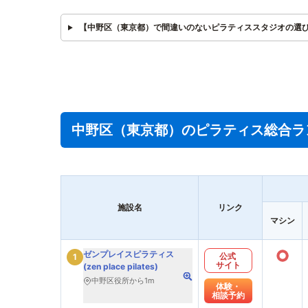
【中野区（東京都）で間違いのないピラティススタジオの選
中野区（東京都）のピラティス総合ラ
施設名
リンク
マシン
○
ゼンプレイスピラティス
公式
1
サイト
(zen place pilates)
中野区役所から1m
体験・
相談予約