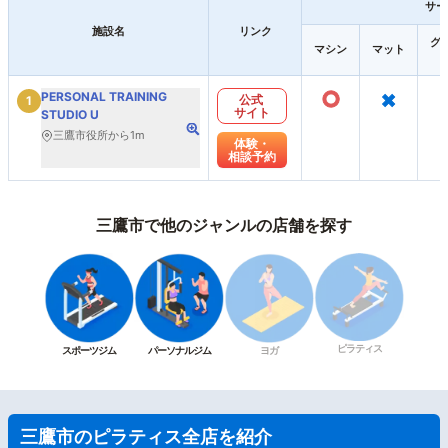
サー
施設名
リンク
グ
マシン
マット
○
×
PERSONAL TRAINING
公式
1
サイト
STUDIO U
三鷹市役所から1m
体験・
相談予約
三鷹市で他のジャンルの店舗を探す
ピラティス
スポーツジム
パーソナルジム
ヨガ
三鷹市のピラティス全店を紹介