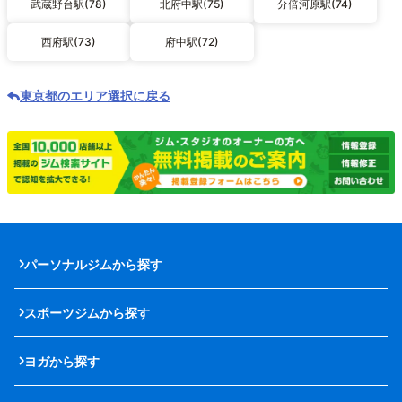
武蔵野台駅(78)
北府中駅(75)
分倍河原駅(74)
西府駅(73)
府中駅(72)
東京都のエリア選択に戻る
パーソナルジムから探す
スポーツジムから探す
ヨガから探す