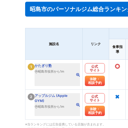
昭島市のパーソナルジム総合ランキン
施設名
リンク
食事指
導
○
かたぎり塾
公式
1
サイト
昭島市役所から1m
体験・
相談予約
×
アップルジム (Apple
公式
2
サイト
GYM)
昭島市役所から1m
体験・
相談予約
※当ランキングには広告提携している店舗が含まれます。