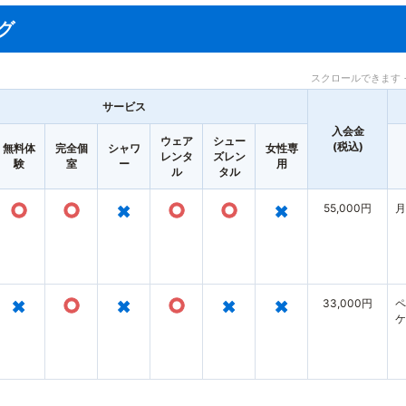
グ
スクロールできます 
サービス
入会金
ウェア
シュー
(税込)
無料体
完全個
シャワ
女性専
レンタ
ズレン
験
室
ー
用
ル
タル
○
○
×
○
○
×
55,000円
月
×
○
×
○
×
×
33,000円
ペ
ケ