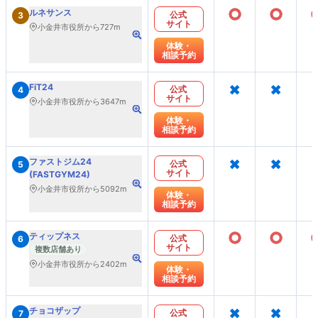
○
○
ルネサンス
公式
3
サイト
小金井市役所から727m
体験・
相談予約
×
×
FiT24
公式
4
サイト
小金井市役所から3647m
体験・
相談予約
×
×
ファストジム24
公式
5
サイト
(FASTGYM24)
小金井市役所から5092m
体験・
相談予約
○
○
ティップネス
公式
6
サイト
複数店舗あり
小金井市役所から2402m
体験・
相談予約
×
×
チョコザップ
公式
7