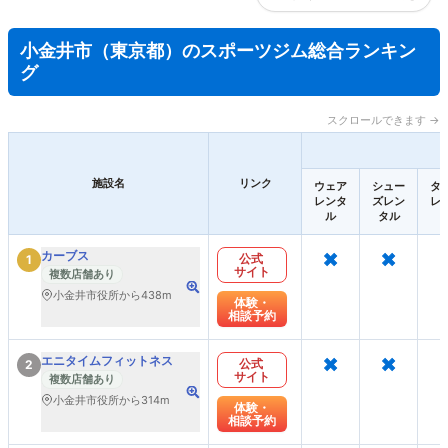
小金井市（東京都）のスポーツジム総合ランキン
グ
スクロールできます →
施設名
リンク
ウェア
シュー
タ
レンタ
ズレン
レ
ル
タル
×
×
カーブス
公式
1
サイト
複数店舗あり
小金井市役所から438m
体験・
相談予約
×
×
エニタイムフィットネス
公式
2
サイト
複数店舗あり
小金井市役所から314m
体験・
相談予約