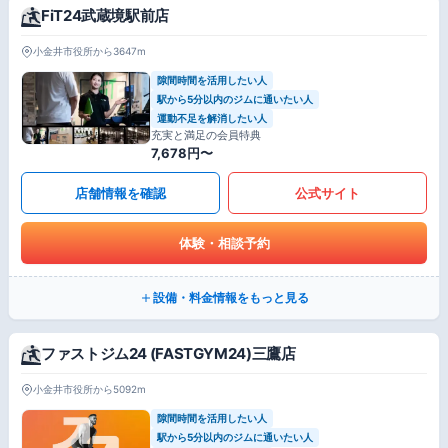
FiT24武蔵境駅前店
小金井市役所から3647m
隙間時間を活用したい人
駅から5分以内のジムに通いたい人
運動不足を解消したい人
充実と満足の会員特典
7,678円〜
店舗情報を確認
公式サイト
体験・相談予約
設備・料金情報をもっと見る
ファストジム24 (FASTGYM24)三鷹店
小金井市役所から5092m
隙間時間を活用したい人
駅から5分以内のジムに通いたい人