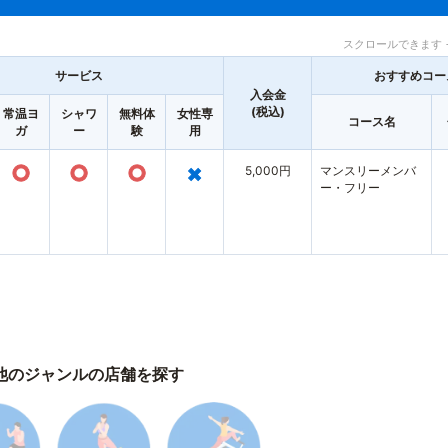
スクロールできます 
サービス
おすすめコー
入会金
(税込)
常温ヨ
シャワ
無料体
女性専
コース名
ガ
ー
験
用
○
○
○
×
5,000円
マンスリーメンバ
ー・フリー
他のジャンルの店舗を探す