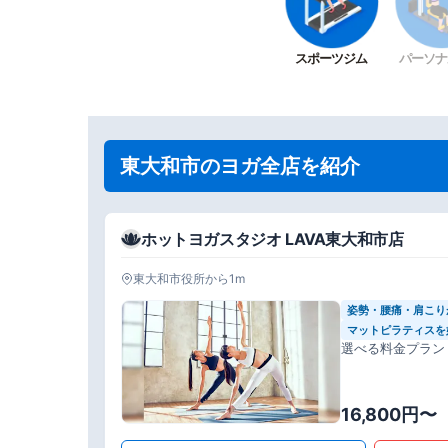
スポーツジム
パーソナ
東大和市のヨガ全店を紹介
ホットヨガスタジオ LAVA東大和市店
東大和市役所から1m
姿勢・腰痛・肩こり
マットピラティスを
選べる料金プラン
16,800円〜