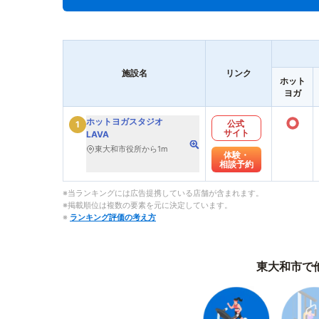
施設名
リンク
ホット
ヨガ
○
ホットヨガスタジオ
公式
1
サイト
LAVA
東大和市役所から1m
体験・
相談予約
※当ランキングには広告提携している店舗が含まれます。
※掲載順位は複数の要素を元に決定しています。
※
ランキング評価の考え方
東大和市で