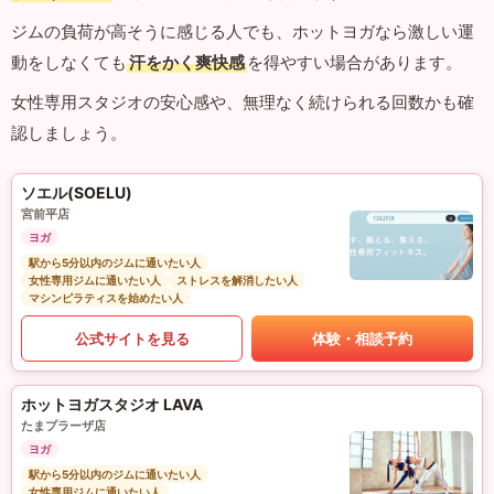
ジムの負荷が高そうに感じる人でも、ホットヨガなら激しい運
動をしなくても
汗をかく爽快感
を得やすい場合があります。
女性専用スタジオの安心感や、無理なく続けられる回数かも確
認しましょう。
ソエル(SOELU)
宮前平店
ヨガ
駅から5分以内のジムに通いたい人
女性専用ジムに通いたい人
ストレスを解消したい人
マシンピラティスを始めたい人
公式サイトを見る
体験・相談予約
ホットヨガスタジオ LAVA
たまプラーザ店
ヨガ
駅から5分以内のジムに通いたい人
女性専用ジムに通いたい人