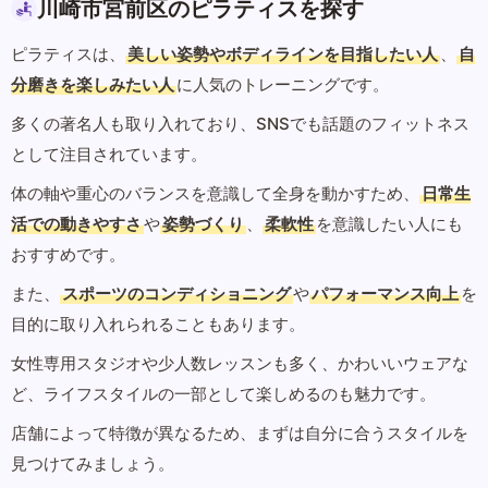
川崎市宮前区のピラティスを探す
ピラティスは、
美しい姿勢やボディラインを目指したい人
、
自
分磨きを楽しみたい人
に人気のトレーニングです。
多くの著名人も取り入れており、SNSでも話題のフィットネス
として注目されています。
体の軸や重心のバランスを意識して全身を動かすため、
日常生
活での動きやすさ
や
姿勢づくり
、
柔軟性
を意識したい人にも
おすすめです。
また、
スポーツのコンディショニング
や
パフォーマンス向上
を
目的に取り入れられることもあります。
女性専用スタジオや少人数レッスンも多く、かわいいウェアな
ど、ライフスタイルの一部として楽しめるのも魅力です。
店舗によって特徴が異なるため、まずは自分に合うスタイルを
見つけてみましょう。