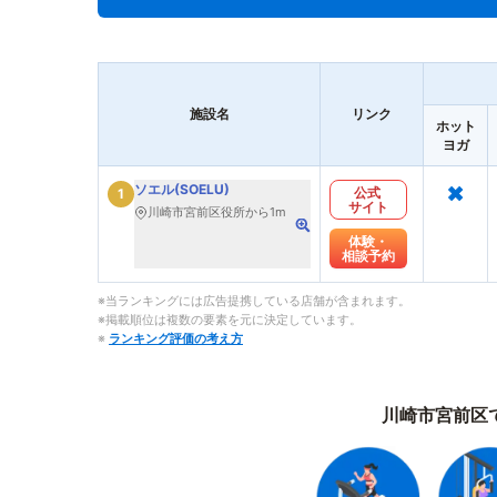
施設名
リンク
ホット
ヨガ
×
ソエル(SOELU)
公式
1
サイト
川崎市宮前区役所から1m
体験・
相談予約
※当ランキングには広告提携している店舗が含まれます。
※掲載順位は複数の要素を元に決定しています。
※
ランキング評価の考え方
川崎市宮前区