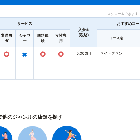
スクロールできます 
サービス
おすすめコー
入会金
(税込)
常温ヨ
シャワ
無料体
女性専
コース名
ガ
ー
験
用
○
×
○
○
5,000円
ライトプラン
で他のジャンルの店舗を探す