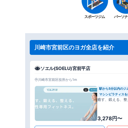
スポーツジム
パーソナ
川崎市宮前区のヨガ全店を紹介
ソエル(SOELU)宮前平店
川崎市宮前区役所から1m
駅から5分以内のジ
マシンピラティスを
癒す、鍛える、整
3,278円〜