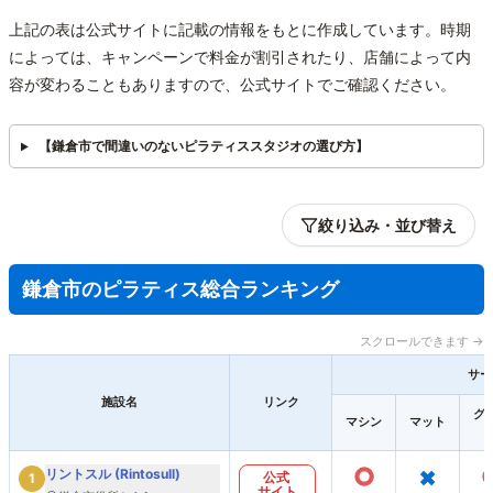
上記の表は公式サイトに記載の情報をもとに作成しています。時期
によっては、キャンペーンで料金が割引されたり、店舗によって内
容が変わることもありますので、公式サイトでご確認ください。
【鎌倉市で間違いのないピラティススタジオの選び方】
絞り込み・並び替え
鎌倉市のピラティス総合ランキング
スクロールできます →
サー
施設名
リンク
グ
マシン
マット
○
×
リントスル (Rintosull)
公式
1
サイト