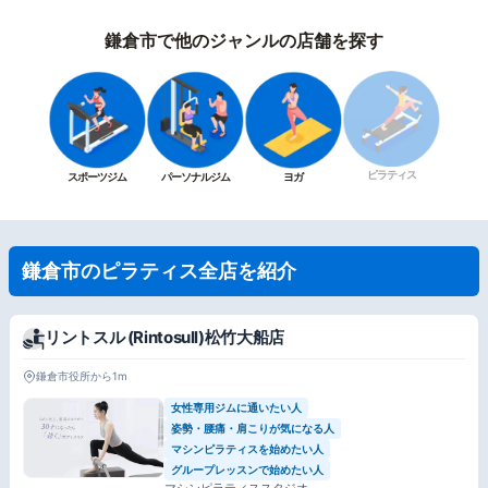
鎌倉市で他のジャンルの店舗を探す
ピラティス
スポーツジム
パーソナルジム
ヨガ
鎌倉市のピラティス全店を紹介
リントスル (Rintosull)松竹大船店
鎌倉市役所から1m
女性専用ジムに通いたい人
姿勢・腰痛・肩こりが気になる人
マシンピラティスを始めたい人
グループレッスンで始めたい人
マシンピラティススタジオ