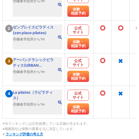
鎌倉市役所から1m
体験・
相談予約
○
○
ゼンプレイスピラティス
公式
2
サイト
(zen place pilates)
鎌倉市役所から1m
体験・
相談予約
○
×
アーバンクラシックピラ
公式
3
サイト
ティス(URBAN
CLASSIC PILATES)
鎌倉市役所から1m
体験・
相談予約
○
×
La pilates（ラピラティ
公式
4
サイト
ス）
鎌倉市役所から1m
体験・
相談予約
※当ランキングには広告提携している店舗が含まれます。
※掲載順位は複数の要素を元に決定しています。
※
ランキング評価の考え方