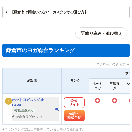
【鎌倉市で間違いのないヨガスタジオの選び方】
絞り込み・並び替え
鎌倉市のヨガ総合ランキング
スクロールできます →
サー
施設名
リンク
ホット
常温ヨ
シ
ヨガ
ガ
○
○
ホットヨガスタジオ
公式
1
サイト
LAVA
複数店舗あり
体験・
鎌倉市役所から1m
相談予約
※当ランキングには広告提携している店舗が含まれます。