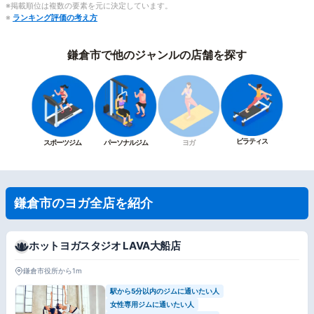
※掲載順位は複数の要素を元に決定しています。
※
ランキング評価の考え方
鎌倉市で他のジャンルの店舗を探す
ピラティス
スポーツジム
パーソナルジム
ヨガ
鎌倉市のヨガ全店を紹介
ホットヨガスタジオ LAVA大船店
鎌倉市役所から1m
駅から5分以内のジムに通いたい人
女性専用ジムに通いたい人