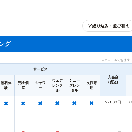
絞り込み・並び替え
ング
スクロールできます 
サービス
入会金
ウェア
シュー
(税込)
無料体
完全個
シャワ
女性専
レンタ
ズレン
験
室
ー
用
ル
タル
×
×
×
×
×
×
22,000円
パ