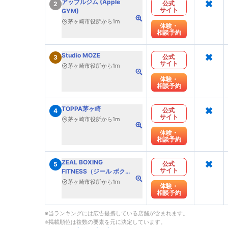
×
アップルジム (Apple
公式
2
サイト
GYM)
茅ヶ崎市役所から1m
体験・
相談予約
×
Studio MOZE
公式
3
サイト
茅ヶ崎市役所から1m
体験・
相談予約
×
TOPPA茅ヶ崎
公式
4
サイト
茅ヶ崎市役所から1m
体験・
相談予約
×
ZEAL BOXING
公式
5
サイト
FITNESS（ジール ボクシ
ング フィットネス）
茅ヶ崎市役所から1m
体験・
相談予約
※当ランキングには広告提携している店舗が含まれます。
※掲載順位は複数の要素を元に決定しています。