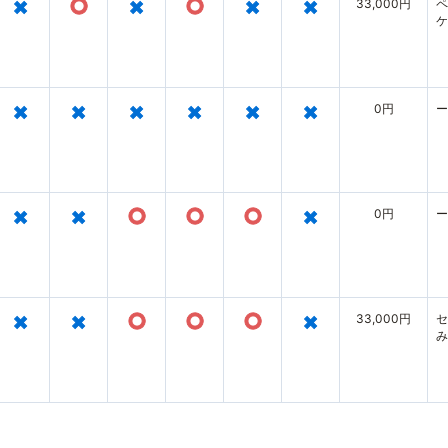
×
○
×
○
×
×
33,000円
ペ
ケ
×
×
×
×
×
×
0円
ー
×
×
○
○
○
×
0円
ー
×
×
○
○
○
×
33,000円
セ
み