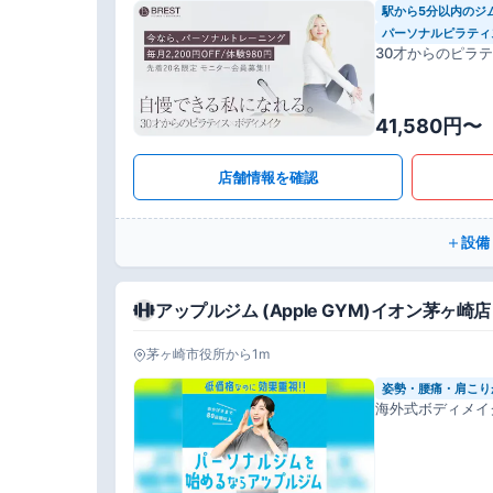
駅から5分以内のジ
パーソナルピラティ
30才からのピラ
41,580円〜
店舗情報を確認
設備
アップルジム (Apple GYM)イオン茅ヶ崎店
茅ヶ崎市役所から1m
姿勢・腰痛・肩こり
海外式ボディメイ