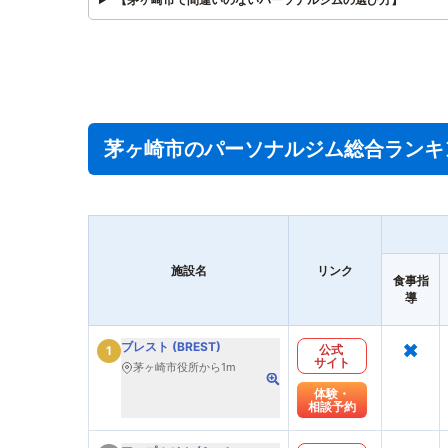
茅ヶ崎市のパーソナルジム総合ランキ
施設名
リンク
食事指
導
×
ブレスト (BREST)
公式
1
サイト
茅ヶ崎市役所から1m
体験・
相談予約