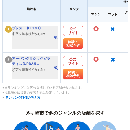
サー
施設名
リンク
グ
マシン
マット
○
×
ブレスト (BREST)
公式
1
サイト
茅ヶ崎市役所から1m
体験・
相談予約
○
×
アーバンクラシックピラ
公式
2
サイト
ティス(URBAN
CLASSIC PILATES)
茅ヶ崎市役所から1m
体験・
相談予約
※当ランキングには広告提携している店舗が含まれます。
※掲載順位は複数の要素を元に決定しています。
※
ランキング評価の考え方
茅ヶ崎市で他のジャンルの店舗を探す