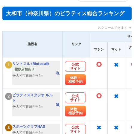
大和市（神奈川県）のピラティス総合ランキング
スクロールできます →
サー
施設名
リンク
グ
マシン
マット
○
×
リントスル (Rintosull)
公式
1
サイト
複数店舗あり
大和市役所から1m
体験・
相談予約
○
×
ピラティススタジオ ルル
公式
2
サイト
ト
大和市役所から1m
体験・
相談予約
×
×
スポーツクラブNAS
公式
3
サイト
大和市役所から1m