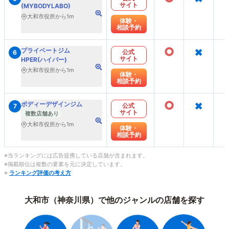
サイト
(MYBODYLABO)
大和市役所から1m
体験・
相談予約
○
×
プライベートジム
公式
6
サイト
HPER(ハイパー)
大和市役所から1m
体験・
相談予約
○
×
ボディーデザインジム
公式
7
サイト
複数店舗あり
大和市役所から1m
体験・
相談予約
※当ランキングには広告提携している店舗が含まれます。
※掲載順位は複数の要素を元に決定しています。
※
ランキング評価の考え方
大和市（神奈川県）で他のジャンルの店舗を探す