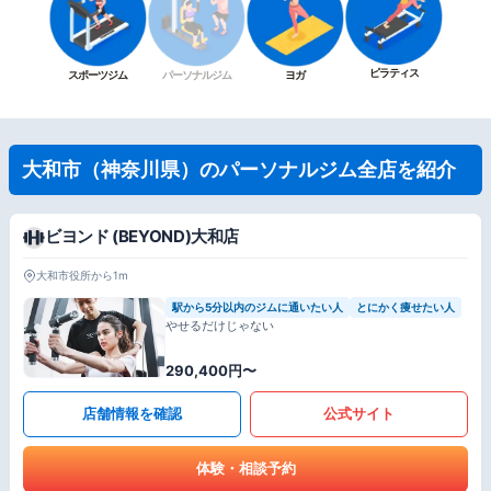
ピラティス
スポーツジム
パーソナルジム
ヨガ
大和市（神奈川県）のパーソナルジム全店を紹介
ビヨンド (BEYOND)大和店
大和市役所から1m
駅から5分以内のジムに通いたい人
とにかく痩せたい人
やせるだけじゃない
290,400円〜
店舗情報を確認
公式サイト
体験・相談予約