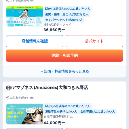
大和市役所から1m
駅から5分以内のジムに通いたい人
姿勢・腰痛・肩こりが気になる人
セミパーソナルを始めたい人
海外式ボディメイク
36,960円〜
店舗情報を確認
公式サイト
体験・相談予約
設備・料金情報をもっと見る
アマゾネス (Amazones)大和つきみ野店
大和市役所から1m
駅から5分以内のジムに通いたい人
運動不足を解消したい人
女性専用ジムに通いたい人
女性専用24時間ジム
44,000円〜