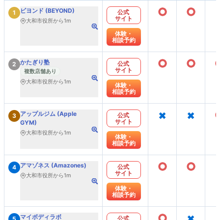
○
○
ビヨンド (BEYOND)
公式
1
サイト
大和市役所から1m
体験・
相談予約
○
○
かたぎり塾
公式
2
サイト
複数店舗あり
大和市役所から1m
体験・
相談予約
×
×
アップルジム (Apple
公式
3
サイト
GYM)
大和市役所から1m
体験・
相談予約
○
○
アマゾネス (Amazones)
公式
4
サイト
大和市役所から1m
体験・
相談予約
○
×
マイボディラボ
公式
5