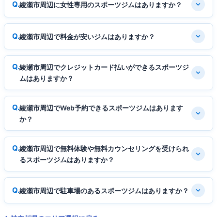
綾瀬市周辺に女性専用のスポーツジムはありますか？
綾瀬市周辺で料金が安いジムはありますか？
綾瀬市周辺でクレジットカード払いができるスポーツジ
ムはありますか？
綾瀬市周辺でWeb予約できるスポーツジムはあります
か？
綾瀬市周辺で無料体験や無料カウンセリングを受けられ
るスポーツジムはありますか？
綾瀬市周辺で駐車場のあるスポーツジムはありますか？