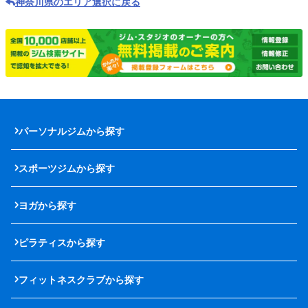
神奈川県のエリア選択に戻る
パーソナルジムから探す
スポーツジムから探す
ヨガから探す
ピラティスから探す
フィットネスクラブから探す