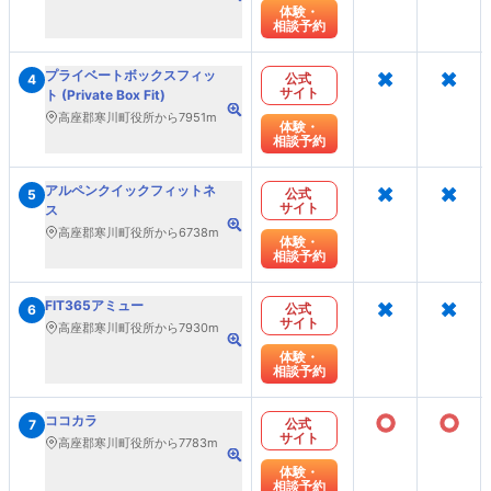
体験・
相談予約
×
×
プライベートボックスフィッ
公式
4
サイト
ト (Private Box Fit)
高座郡寒川町役所から7951m
体験・
相談予約
×
×
アルペンクイックフィットネ
公式
5
サイト
ス
高座郡寒川町役所から6738m
体験・
相談予約
×
×
FIT365アミュー
公式
6
サイト
高座郡寒川町役所から7930m
体験・
相談予約
○
○
ココカラ
公式
7
サイト
高座郡寒川町役所から7783m
体験・
相談予約