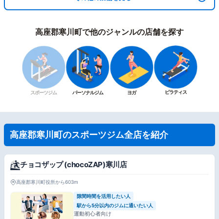
高座郡寒川町で他のジャンルの店舗を探す
ピラティス
スポーツジム
パーソナルジム
ヨガ
高座郡寒川町のスポーツジム全店を紹介
チョコザップ (chocoZAP)寒川店
高座郡寒川町役所から603m
隙間時間を活用したい人
駅から5分以内のジムに通いたい人
運動初心者向け