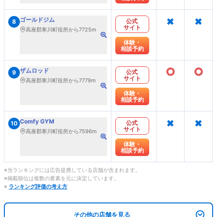
×
×
ゴールドジム
公式
8
サイト
高座郡寒川町役所から7725m
体験・
相談予約
○
○
ザムロッド
公式
9
サイト
高座郡寒川町役所から7779m
体験・
相談予約
×
×
Comfy GYM
公式
10
サイト
高座郡寒川町役所から7596m
体験・
相談予約
※当ランキングには広告提携している店舗が含まれます。
※掲載順位は複数の要素を元に決定しています。
※
ランキング評価の考え方
その他の店舗を見る