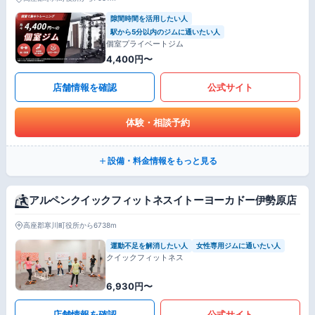
隙間時間を活用したい人
駅から5分以内のジムに通いたい人
個室プライベートジム
4,400円〜
店舗情報を確認
公式サイト
体験・相談予約
設備・料金情報をもっと見る
アルペンクイックフィットネスイトーヨーカドー伊勢原店
高座郡寒川町役所から6738m
運動不足を解消したい人
女性専用ジムに通いたい人
クイックフィットネス
6,930円〜
店舗情報を確認
公式サイト