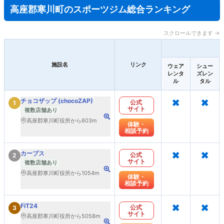
高座郡寒川町のスポーツジム総合ランキング
スクロールできます →
施設名
リンク
ウェア
シュー
レンタ
ズレン
ル
タル
×
×
チョコザップ (chocoZAP)
公式
1
サイト
複数店舗あり
高座郡寒川町役所から603m
体験・
相談予約
×
×
カーブス
公式
2
サイト
複数店舗あり
高座郡寒川町役所から1054m
体験・
相談予約
×
×
FiT24
公式
3
サイト
高座郡寒川町役所から5058m