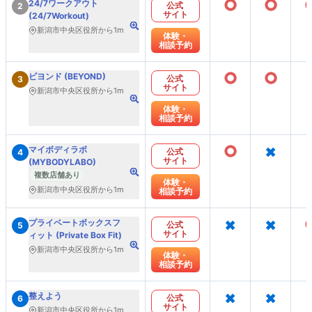
○
○
24/7ワークアウト
公式
2
サイト
(24/7Workout)
新潟市中央区役所から1m
体験・
相談予約
○
○
ビヨンド (BEYOND)
公式
3
サイト
新潟市中央区役所から1m
体験・
相談予約
○
×
マイボディラボ
公式
4
サイト
(MYBODYLABO)
複数店舗あり
体験・
新潟市中央区役所から1m
相談予約
×
×
プライベートボックスフ
公式
5
サイト
ィット (Private Box Fit)
新潟市中央区役所から1m
体験・
相談予約
×
×
整えよう
公式
6
サイト
新潟市中央区役所から1m