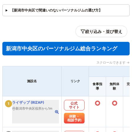
【新潟市中央区で間違いのないパーソナルジムの選び方】
絞り込み・並び替え
新潟市中央区のパーソナルジム総合ランキング
スクロールできます →
施設名
リンク
食事指
無料体
完
導
験
○
○
ライザップ (RIZAP)
公式
1
サイト
新潟市中央区役所から1m
体験・
相談予約