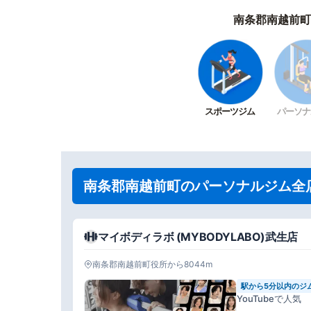
南条郡南越前町
スポーツジム
パーソナ
南条郡南越前町のパーソナルジム全
マイボディラボ (MYBODYLABO)武生店
南条郡南越前町役所から8044m
駅から5分以内のジ
YouTubeで人気