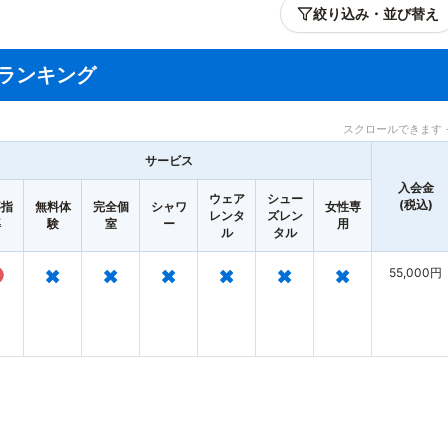
絞り込み・並び替え
ランキング
スクロールできます 
サービス
入会金
ウェア
シュー
(税込)
事指
無料体
完全個
シャワ
女性専
レンタ
ズレン
導
験
室
ー
用
ル
タル
○
×
×
×
×
×
×
55,000円