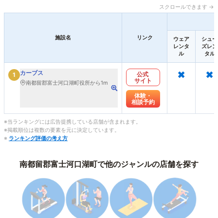
スクロールできます →
施設名
リンク
ウェア
シュー
レンタ
ズレン
ル
タル
×
×
カーブス
公式
1
サイト
南都留郡富士河口湖町役所から1m
体験・
相談予約
※当ランキングには広告提携している店舗が含まれます。
※掲載順位は複数の要素を元に決定しています。
※
ランキング評価の考え方
南都留郡富士河口湖町で他のジャンルの店舗を探す